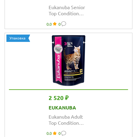
Eukanuba Senior
Top Condition
сбалансированный
0.0
0
сухой корм для
кошек
Упаковка
2 520 ₽
EUKANUBA
Eukanuba Adult
Top Condition
влажный рацион
0.0
0
из курицы в