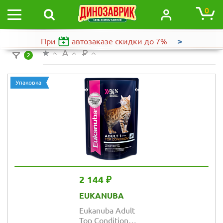
0
>
При
автозаказе
скидки до 7%
2
Упаковка
2 144 ₽
EUKANUBA
Eukanuba Adult
Top Condition