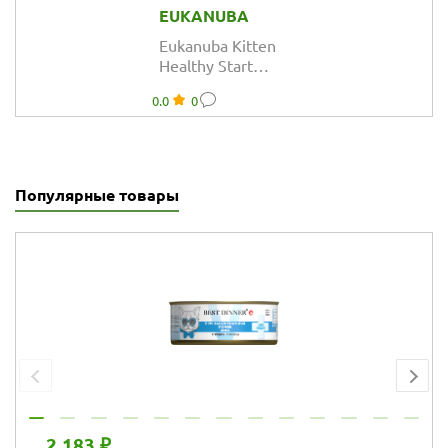
EUKANUBA
Eukanuba Kitten
Healthy Start
сбалансиованный
0.0
0
сухой корм для
котят
Популярные товары
2 183 ₽