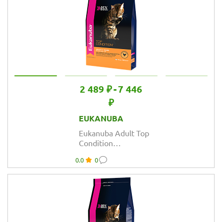
2 489 ₽
-
7 446
₽
EUKANUBA
Eukanuba Adult Top
Condition
сбалансированный
0.0
0
сухой корм для
кошек