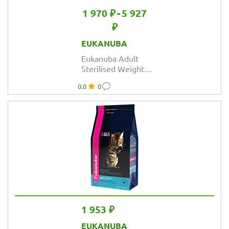
1 970 ₽
-
5 927
₽
EUKANUBA
Eukanuba Adult
Sterilised Weight
Сontrol
0.0
0
сбалансированный
сухой корм для
кошек
1 953 ₽
EUKANUBA