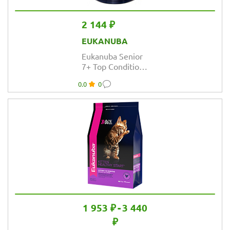
2 144 ₽
EUKANUBA
Eukanuba Senior
7+ Top Condition
влажный рацион
0.0
0
из курицы в
соусе для
взрослых кошек
старше 7 лет
1 953 ₽
-
3 440
₽