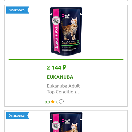
соусе для
взрослых кошек
Упаковка
2 144 ₽
EUKANUBA
Eukanuba Adult
Top Condition
влажный рацион
0.0
0
с говядиной в
соусе для
взрослых кошек
Упаковка