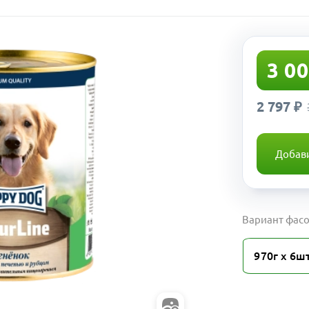
3 00
2 797 ₽
Добави
Вариант фасо
970г х 6ш