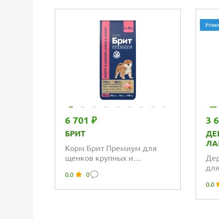
Упак
6 701 ₽
3 
БРИТ
ДЕ
ЛА
Корм Брит Премиум для
щенков крупных и
Дер
гигантских пород с курицей
для
0.0
0
кур
0.0
же