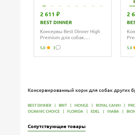
2 611 ₽
2 
BEST DINNER
BE
Консервы Best Dinner High
Кон
Premium для собак.
Pre
Натуральный Ягненок
Нат
5.0
3
5.0
Консервированный корм для собак других 
BEST DINNER
|
BRIT
|
MONGE
|
ROYAL CANIN
|
PRO
OGRANIC CHOICE
|
FLORIDA
|
EDEL
|
INABA
|
BIO
Сопутствующие товары