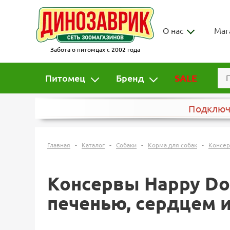
О нас
Маг
Забота о питомцах с 2002 года
Питомец
Бренд
SALE
Подклю
-
-
-
-
Главная
Каталог
Собаки
Корма для собак
Консер
Консервы Happy Dog
печенью, сердцем и