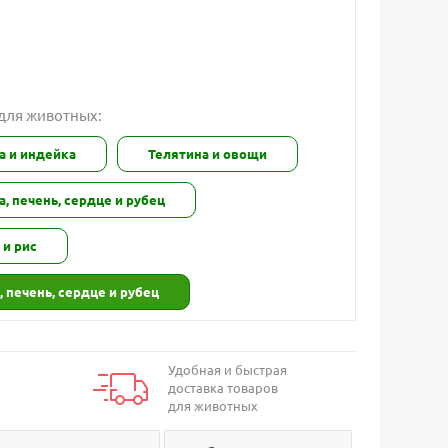
 для животных:
а и индейка
Телятина и овощи
а, печень, сердце и рубец
 и рис
, печень, сердце и рубец
Удобная и быстрая
доставка товаров
для животных