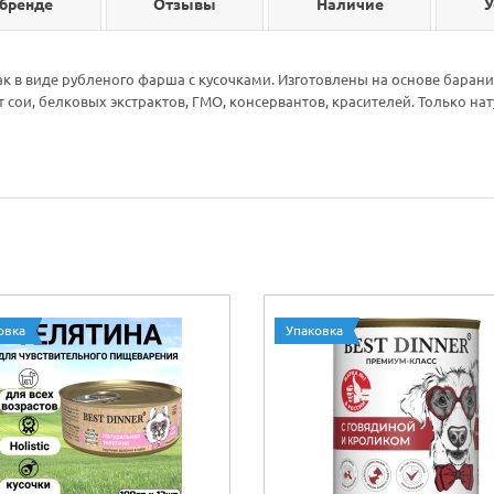
 бренде
Отзывы
Наличие
У
 в виде рубленого фарша с кусочками. Изготовлены на основе баран
т сои, белковых экстрактов, ГМО, консервантов, красителей. Только н
овка
Упаковка