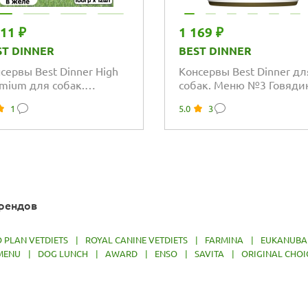
611 ₽
1 169 ₽
ST DINNER
BEST DINNER
сервы Best Dinner High
Консервы Best Dinner дл
mium для собак.
собак. Меню №3 Говядин
уральная Телятина
кроликом
1
5.0
3
брендов
 PLAN VETDIETS
|
ROYAL CANINE VETDIETS
|
FARMINA
|
EUKANUBA
MENU
|
DOG LUNCH
|
AWARD
|
ENSO
|
SAVITA
|
ORIGINAL CHOI