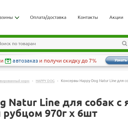
азины
Оплата/доставка
Контакты
Акции
чи
автозаказ
и получи скидку до 7%
Узнать
-
-
Консервы Happy Dog Natur Line для с
вированный корм
HAPPY DOG
 Natur Line для собак с 
 рубцом 970г х 6шт