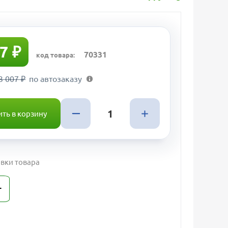
7 ₽
70331
код товара:
3 007 ₽
по автозаказу
ть в корзину
вки товара
т