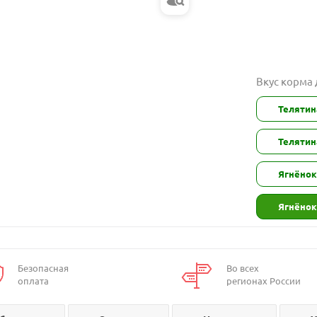
Вкус корма
Телятин
Телятин
Ягнёнок
Ягнёнок
Безопасная
Во всех
оплата
регионах России