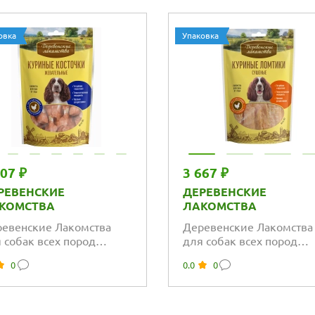
овка
Упаковка
607 ₽
3 667 ₽
РЕВЕНСКИЕ
ДЕРЕВЕНСКИЕ
КОМСТВА
ЛАКОМСТВА
евенские Лакомства
Деревенские Лакомства
 собак всех пород
для собак всех пород
иные косточки
куриные ломтики суше
0
0.0
0
вательные