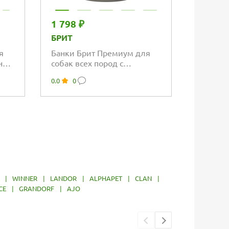
1 798 ₽
1 169 
БРИТ
BEST D
я
Банки Брит Премиум для
Консерв
а с
собак всех пород с
щенков
бараниной и рубцом
№1 Ягн
0.0
0
5.0
3
|
WINNER
|
LANDOR
|
ALPHAPET
|
CLAN
|
CE
|
GRANDORF
|
AJO