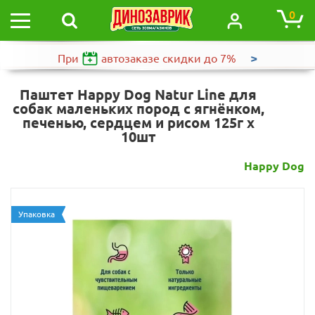
0
>
При
автозаказе
скидки до 7%
Паштет Happy Dog Natur Line для
собак маленьких пород с ягнёнком,
печенью, сердцем и рисом 125г х
10шт
Happy Dog
Упаковка