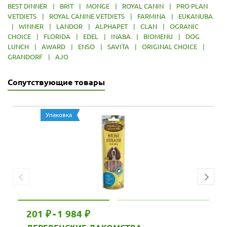
BEST DINNER
|
BRIT
|
MONGE
|
ROYAL CANIN
|
PRO PLAN
VETDIETS
|
ROYAL CANINE VETDIETS
|
FARMINA
|
EUKANUBA
|
WINNER
|
LANDOR
|
ALPHAPET
|
CLAN
|
OGRANIC
CHOICE
|
FLORIDA
|
EDEL
|
INABA
|
BIOMENU
|
DOG
LUNCH
|
AWARD
|
ENSO
|
SAVITA
|
ORIGINAL CHOICE
|
GRANDORF
|
AJO
Сопутствующие товары
Упаковка
201 ₽
-
1 984 ₽