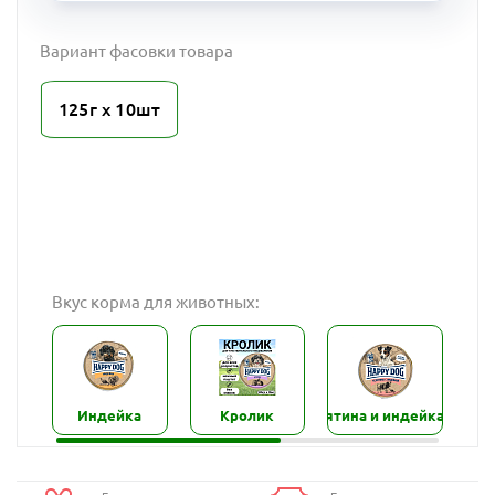
Вариант фасовки товара
125г х 10шт
Вкус корма для животных:
Индейка
Кролик
Телятина и индейка
Телятин