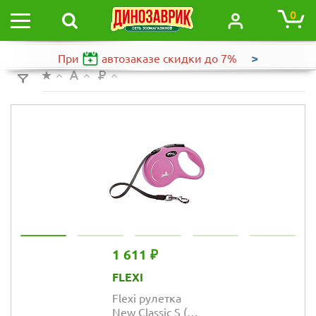
0
>
При
автозаказе
скидки до 7%
1 611 ₽
FLEXI
Flexi рулетка
New Classic S (до