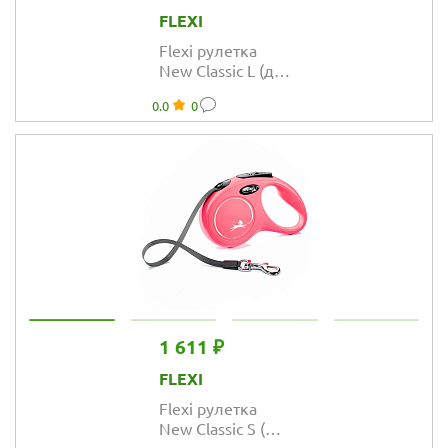
FLEXI
Flexi рулетка
New Classic L (до
50 кг) лента 5 м
0.0
0
синяя
1 611 ₽
FLEXI
Flexi рулетка
New Classic S (до