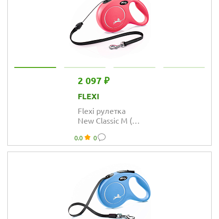
2 097 ₽
FLEXI
Flexi рулетка
New Classic M (до
20 кг) трос 8 м
0.0
0
красная