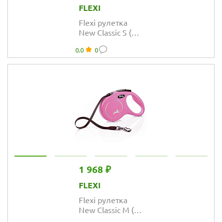
FLEXI
Flexi рулетка
New Classic S (до
12 кг) трос 8 м
0.0
0
синяя
1 968 ₽
FLEXI
Flexi рулетка
New Classic M (до
25 кг) лента 5 м