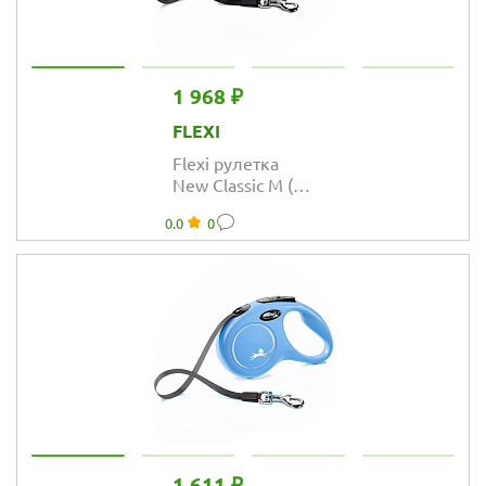
1 968 ₽
FLEXI
Flexi рулетка
New Classic M (до
25 кг) лента 5 м
0.0
0
чёрная
1 611 ₽