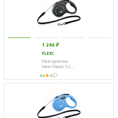
1 246 ₽
FLEXI
Flexi рулетка
New Classic S (до
12 кг) трос 5 м
0.0
0
чёрная