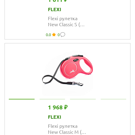
FLEXI
Flexi рулетка
New Classic S (до
15 кг) лента 5 м
0.0
0
синяя
1 968 ₽
FLEXI
Flexi рулетка
New Classic M (до