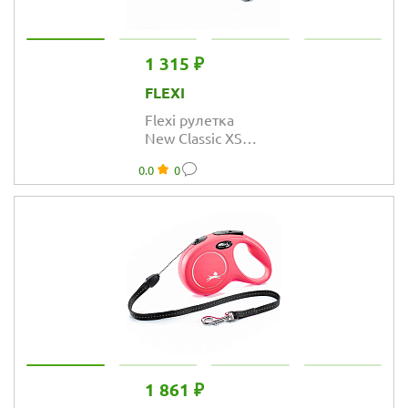
1 315 ₽
FLEXI
Flexi рулетка
New Classic XS
(до 12 кг) лента 3
0.0
0
м красная
1 861 ₽