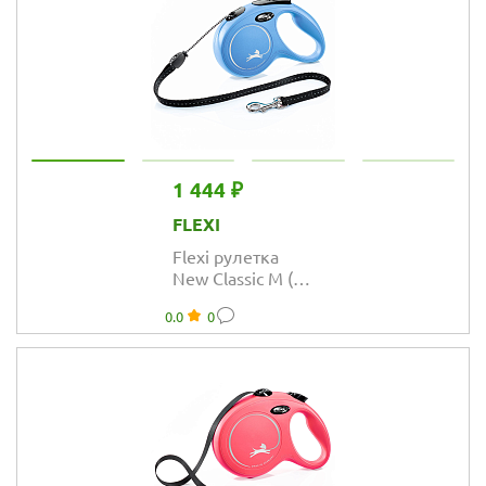
1 444 ₽
FLEXI
Flexi рулетка
New Classic M (до
20 кг) трос 5 м
0.0
0
синяя