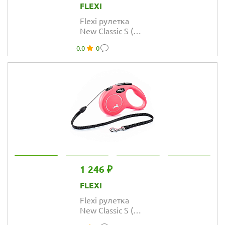
FLEXI
Flexi рулетка
New Classic S (до
12 кг) трос 8 м
0.0
0
красная
1 246 ₽
FLEXI
Flexi рулетка
New Classic S (до
12 кг) трос 5 м