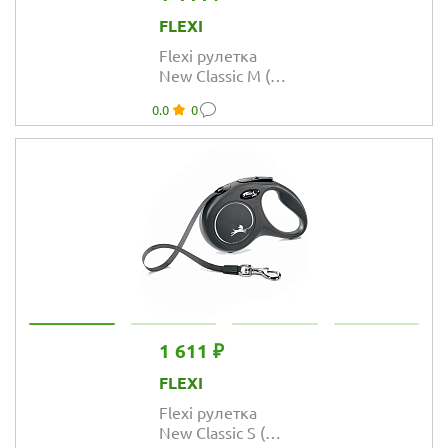
FLEXI
Flexi рулетка
New Classic M (до
20 кг) трос 5 м
0.0
0
чёрная
1 611 ₽
FLEXI
Flexi рулетка
New Classic S (до