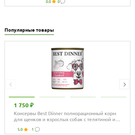
0.0
0
красная
Популярные товары
1 750 ₽
Консервы Best Dinner полнорационный корм
для щенков и взрослых собак с телятиной и
тыквой
5.0
1