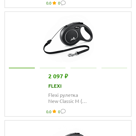
0.0
0
розовая
2 097 ₽
FLEXI
Flexi рулетка
New Classic M (до
20 кг) трос 8 м
0.0
0
чёрная