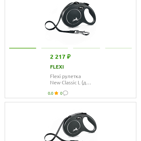
2 217 ₽
FLEXI
Flexi рулетка
New Classic L (до
50 кг) лента 5 м
0.0
0
чёрная