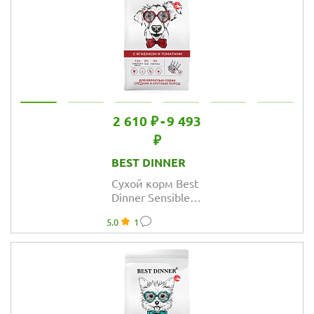
2 610 ₽
-
9 493
₽
BEST DINNER
Сухой корм Best
Dinner Sensible
Medium&Maxi
5.0
1
Lamb&Tomato
для собак
средних и
крупных пород,
ягнёнок и томат