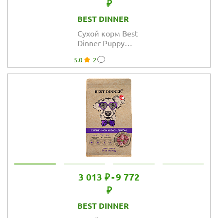
₽
BEST DINNER
Сухой корм Best
Dinner Puppy
Sensible Lamb &
5.0
2
Berry для
щенков всех
пород с
чувствительным
пищеварением,
ягнёнок и ягоды
3 013 ₽
-
9 772
₽
BEST DINNER