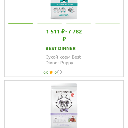
1 511 ₽
-
7 782
₽
BEST DINNER
Сухой корм Best
Dinner Puppy
Sensible
0.0
0
Small&Mini Lamb
& Berry для
щенков малых
пород и
беременных
собак, ягнёнок и
ягоды