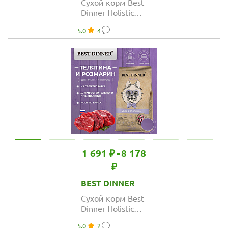
Сухой корм Best
Dinner Holistic
Adult Sensible
5.0
4
Hypo All Breeds
для взрослых
собак всех
пород, ягнёнок и
базилик
1 691 ₽
-
8 178
₽
BEST DINNER
Сухой корм Best
Dinner Holistic
Adult Sensible
5.0
2