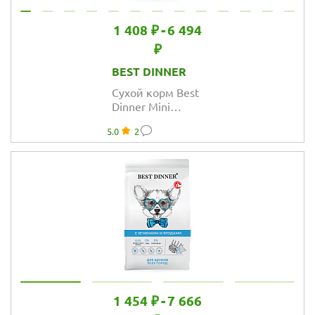
1 408 ₽
-
6 494
₽
BEST DINNER
Сухой корм Best
Dinner Mini
Sensible
5.0
2
Duck&Potato для
собак мелких
пород с
чувствительным
пищеварением,
утка и картофель
1 454 ₽
-
7 666