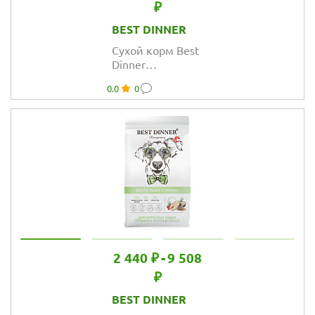
₽
BEST DINNER
Сухой корм Best
Dinner
MONOPROTEIN
0.0
0
Small & Mini для
собак мелких
пород, белая
рыба и киноа
2 440 ₽
-
9 508
₽
BEST DINNER