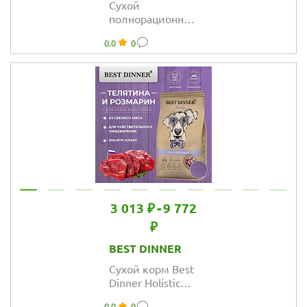
Сухой
полнорационный
корм Best Dinner
0.0
0
MONOPROTEIN
для собак
средних и
крупных пород,
белая рыба и
киноа
3 013 ₽
-
9 772
₽
BEST DINNER
Сухой корм Best
Dinner Holistic
Sensible
0.0
0