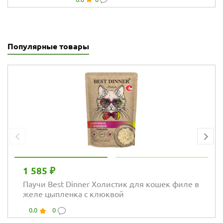
Hypoallergenic All
Breeds для собак
всех пород,
телятина и
розмарин
Популярные товары
1 585 ₽
Паучи Best Dinner Холистик для кошек филе в
желе цыпленка с клюквой
0.0
0