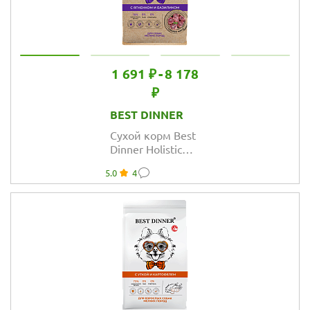
1 691 ₽
-
8 178
₽
BEST DINNER
Сухой корм Best
Dinner Holistic
Adult Sensible
5.0
4
Hypo Small & Mini
для взрослых
собак мелких
пород, ягнёнок и
базилик