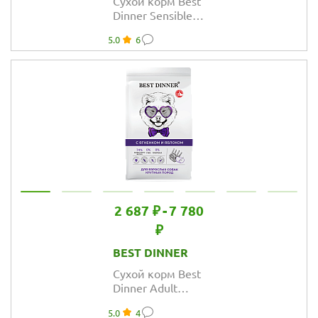
Сухой корм Best
Dinner Sensible
Mini Lamb &
5.0
6
Tomatoes для
взрослых собак
мелких пород,
ягнёнок и томат
2 687 ₽
-
7 780
₽
BEST DINNER
Сухой корм Best
Dinner Adult
Sensible Maxi
5.0
4
Lamb&Apple для