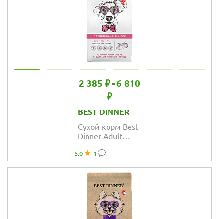
2 385 ₽
-
6 810
₽
BEST DINNER
Сухой корм Best
Dinner Adult
Sensible
5.0
1
Medium&Maxi
Veal & Pumpkin
для собак
средних и
крупных пород,
телятина и
тыква