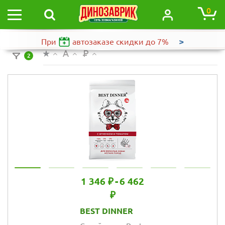
0
>
При
автозаказе
скидки до 7%
2
1 346 ₽
-
6 462
₽
BEST DINNER