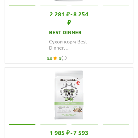
2 281 ₽
-
8 254
₽
BEST DINNER
Сухой корм Best
Dinner
MONOPROTEIN
0.0
0
Small & Mini для
собак мелких
пород, ягнёнок и
киноа
1 985 ₽
-
7 593