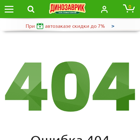
0
>
При
автозаказе
скидки до 7%