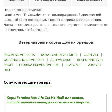
Период восстановления.
Farmina Vet Life Convalescence - полнорационный диетический
влажный корм для взрослых кошек в период выздоровления.
Диета назначается для пациентов в период восстановления после
перенесенных заболеваний.
Ветеринарные корма других брендов
PRO PLAN VET DIETS
|
ROYAL CANIN VET DIETS
|
CLAN VET
|
OGRANIC CHOICE VET DIET
|
ALLEVA CARE
|
BEST DINNER VET
PROFI
|
FLORIDA PREVENTIVE LINE
|
ELATO VET
|
AJO VET
DIET
Сопутствующие товары
Корм Farmina Vet Life Cat Hairball для кошек,
способствующее выведению комочков шерсти...