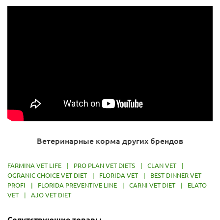
Ветеринарные корма других брендов
FARMINA VET LIFE
|
PRO PLAN VET DIETS
|
CLAN VET
|
OGRANIC CHOICE VET DIET
|
FLORIDA VET
|
BEST DINNER VET
PROFI
|
FLORIDA PREVENTIVE LINE
|
CARNI VET DIET
|
ELATO
VET
|
AJO VET DIET
Сопутствующие товары