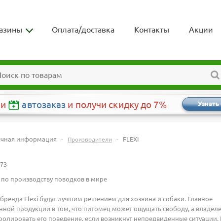
азины
Оплата/доставка
Контакты
Акции
чи
автозаказ
и получи скидку до 7%
Узнать
очная информация
-
-
FLEXI
Производители
973
по производству поводков в мире
бренда Flexi будут лучшим решением для хозяина и собаки. Главное
ной продукции в том, что питомец может ощущать свободу, а владел
ролировать его поведение, если возникнут непредвиденные ситуации.