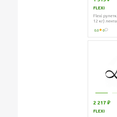
FLEXI
Flexi рулетк
12 кг) лента
0.0
0
2 217 ₽
FLEXI