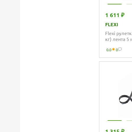
1 611 ₽
FLEXI
Flexi рулетк
кг) лента 5
0.0
0
1 315 ₽