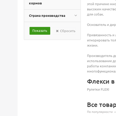
кормов
этой причине мно
высоким качеств
для собак.
Страна производства
Основатель и ди
Сбросить
Привязанность и 
игнорировать тол
жизни.
Производитель де
использование д
работы компании:
многофункциональ
Флекси в 
Рулетки FLEXI
Все това
По популярности