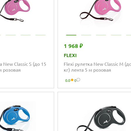
1 968 ₽
FLEXI
а New Classic S (до 15
Flexi рулетка New Classic M (д
 м розовая
кг) лента 5 м розовая
0.0
0