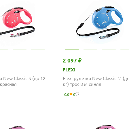
2 097 ₽
FLEXI
а New Classic S (до 12
Flexi рулетка New Classic M (д
 красная
кг) трос 8 м синяя
0.0
0