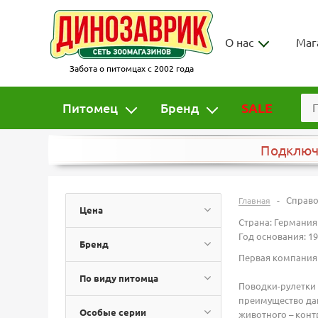
О нас
Маг
Забота о питомцах с 2002 года
Питомец
Бренд
SALE
Подклю
-
Справ
Главная
Цена
Страна: Германия
Год основания: 1
Бренд
Первая компания 
По виду питомца
Поводки-рулетки 
преимущество дан
Особые серии
животного – конт