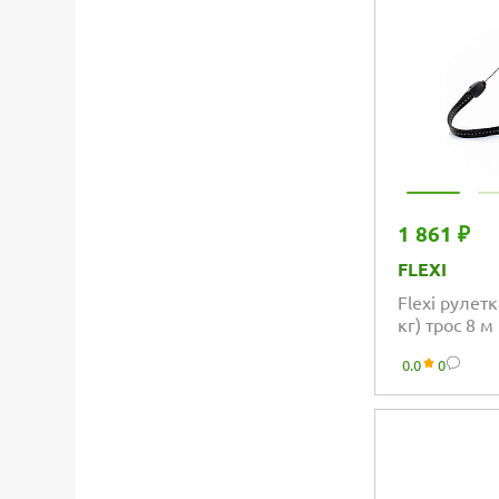
1 861 ₽
FLEXI
Flexi рулетк
кг) трос 8 м
0.0
0