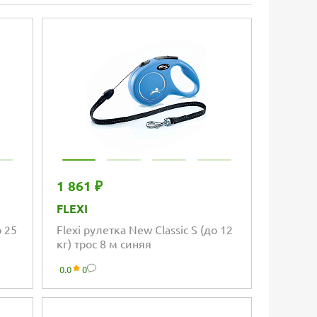
1 861 ₽
FLEXI
о 25
Flexi рулетка New Classic S (до 12
кг) трос 8 м синяя
0.0
0