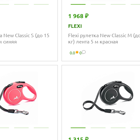
1 968 ₽
FLEXI
а New Classic S (до 15
Flexi рулетка New Classic M (д
 м синяя
кг) лента 5 м красная
0.0
0
1 315 ₽