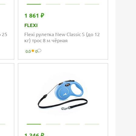
1 861 ₽
FLEXI
о 25
Flexi рулетка New Classic S (до 12
кг) трос 8 м чёрная
0.0
0
1 246 ₽