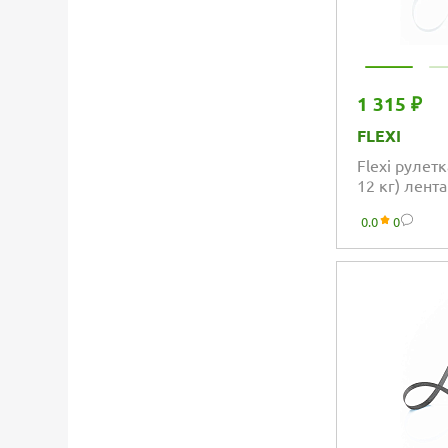
1 315 ₽
FLEXI
Flexi рулетк
12 кг) лент
0.0
0