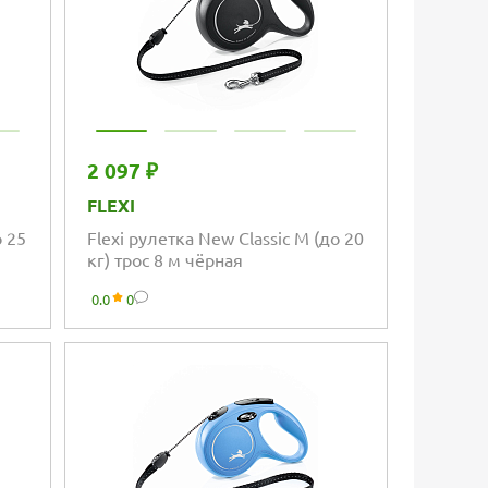
2 097 ₽
FLEXI
о 25
Flexi рулетка New Classic M (до 20
кг) трос 8 м чёрная
0.0
0