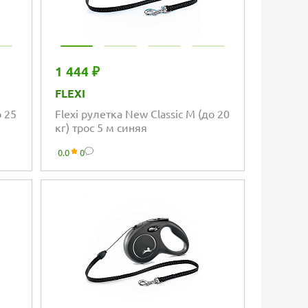
1 444 ₽
FLEXI
о 25
Flexi рулетка New Classic M (до 20
кг) трос 5 м синяя
0.0
0