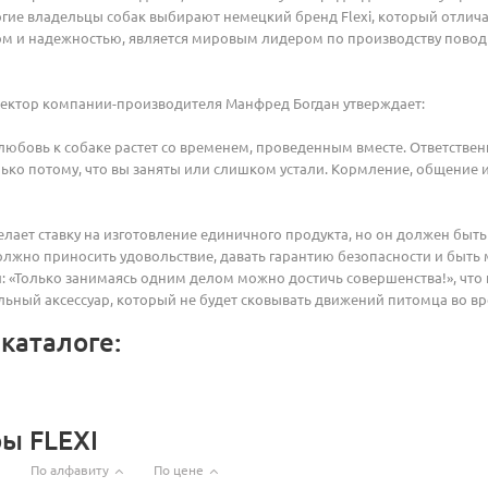
гие владельцы собак выбирают немецкий бренд Flexi, который отлича
ом и надежностью, является мировым лидером по производству повод
ректор компании-производителя Манфред Богдан утверждает:
любовь к собаке растет со временем, проведенным вместе. Ответственн
ько потому, что вы заняты или слишком устали. Кормление, общение
лает ставку на изготовление единичного продукта, но он должен бы
олжно приносить удовольствие, давать гарантию безопасности и быт
 «Только занимаясь одним делом можно достичь совершенства!», что
ный аксессуар, который не будет сковывать движений питомца во вр
каталоге:
ры FLEXI
По алфавиту
По цене