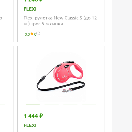
FLEXI
о
Flexi рулетка New Classic S (до 12
кг) трос 5 м синяя
0.0
0
1 444 ₽
FLEXI