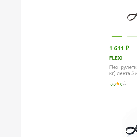
1 611 ₽
FLEXI
Flexi рулетк
кг) лента 5
0.0
0