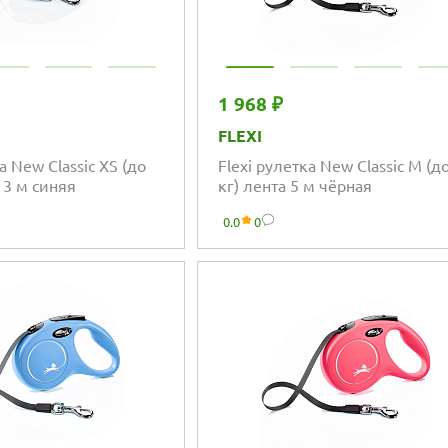
1 968 ₽
FLEXI
а New Classic XS (до
Flexi рулетка New Classic M (д
а 3 м синяя
кг) лента 5 м чёрная
0.0
0