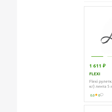
1 611 ₽
FLEXI
Flexi рулетк
кг) лента 5
0.0
0