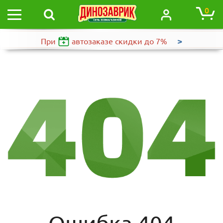
0
>
При
автозаказе
скидки до 7%