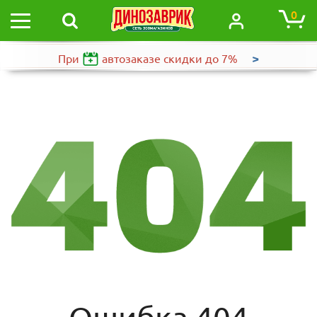
0
>
При
автозаказе
скидки до 7%