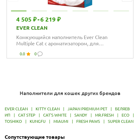
4 505 ₽
-
6 219 ₽
EVER CLEAN
Комкующийся наполнитель Ever Clean
Multiple Cat с ароматизатором, для
нескольких кошек
0.0
0
Наполнители для кошек других брендов
EVER CLEAN
|
KITTY CLEAN
|
JAPAN PREMIUM PET
|
БЕЛЯЕВ
ИП
|
CAT STEP
|
CAT'S WHITE
|
SANDY
|
MR.FRESH
|
ECO
|
TOSHIKO
|
KUNGFU
|
MIAUMI
|
FRESH PAWS
|
SUPER CLEAN
Сопутствующие товары