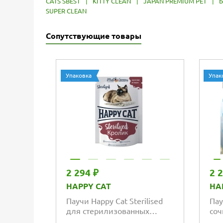
CATS SBEST
|
KITTY CLEAN
|
JAPAN PREMIUM PET
|
Б
SUPER CLEAN
Сопутствующие товары
Упаковка
Упак
2 294 ₽
2 
HAPPY CAT
HA
Паучи Happy Cat Sterilised
Пау
для стерилизованных
соч
кошек кусочки в желе с
и и