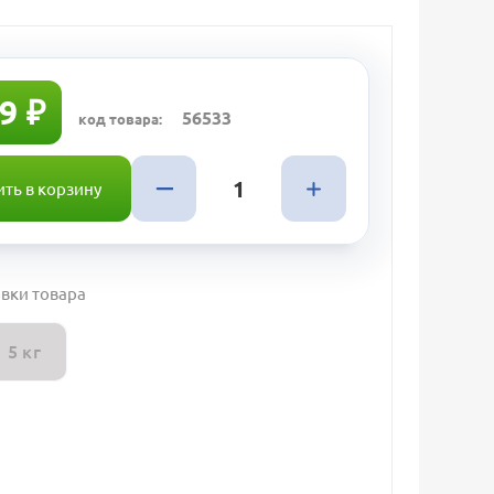
9 ₽
56533
код товара:
ть в корзину
вки товара
5 кг