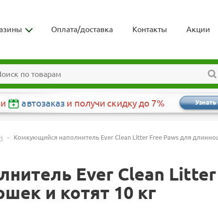
азины
Оплата/доставка
Контакты
Акции
чи
автозаказ
и получи скидку до 7%
Узнать
-
Комкующийся наполнитель Ever Clean Litter Free Paws для длинн
N
итель Ever Clean Litter
шек и котят 10 кг