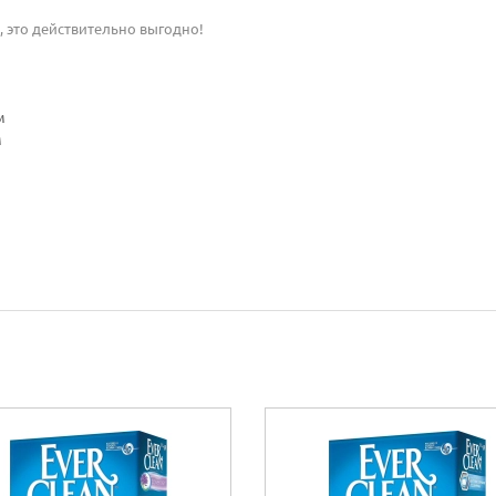
, это действительно выгодно!
м
м