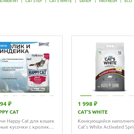
ЕЛЯЕВ ИП
|
CAT STEP
|
CAT'S WHITE
|
SANDY
|
MR.FRESH
|
ECO
овка
294 ₽
1 998 ₽
PPY CAT
CAT’S WHITE
чи Happy Cat для кошек
Комкующийся наполнит
ные кусочки с кроликом
Cat's White Activated Spr
ндейкой с морковью в
Fresh для кошачьего