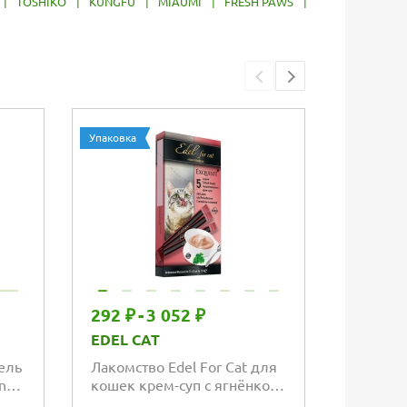
|
TOSHIKO
|
KUNGFU
|
MIAUMI
|
FRESH PAWS
|
Упаковка
Упаковка
292 ₽
-
3 052 ₽
292 ₽
-
EDEL CAT
EDEL C
ель
Лакомство Edel For Cat для
Лакомст
ing
кошек крем-суп с ягнёнком
кошек к
и клюквой
колбас