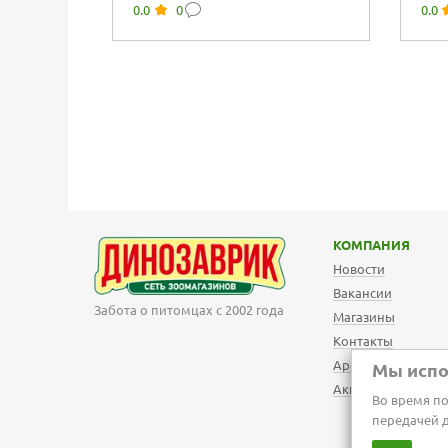
0.0
0
0.0
кроликом
соу
КОМПАНИЯ
Новости
Вакансии
Забота о питомцах с 2002 года
Магазины
Контакты
Арендодателям
Мы испо
Акции
Во время по
передачей 