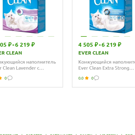
505 ₽
-
6 219 ₽
4 505 ₽
-
6 219 ₽
ER CLEAN
EVER CLEAN
мкующийся наполнитель
Комкующийся наполнит
r Clean Lavender с
Ever Clean Extra Strong
матом лаванды
Clumping Unscented без
0
0.0
0
ароматизатора