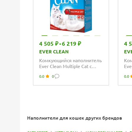
4 505 ₽
-
6 219 ₽
4 
EVER CLEAN
EV
Комкующийся наполнитель
Ко
Ever Clean Multiple Cat с
Eve
ароматизатором, для
аро
0.0
0
0.0
нескольких кошек
Наполнители для кошек других брендов