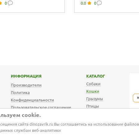
0
0.0
0
се
туалета с...
ИНФОРМАЦИЯ
КАТАЛОГ
Собаки
Производители
Кошки
Политика
Грызуны
Конфиденциальности
Птицы
Пользовательское соглашение
АКВА
льзуем cookie.
Оплата и доставка
Ветаптека
Бонусная программа
сещения сайта dinozavrik.ru Вы соглашаетесь на использование файлов
Корма для собак
Карта сайта
данных службам веб-аналитики
Корма для кошек
Автозаказ