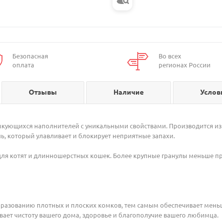
Безопасная
Во всех
оплата
регионах России
Отзывы
Наличие
Услов
комкующихся наполнителей с уникальными свойствами. Производится 
ь, который улавливает и блокирует неприятные запахи.
для котят и длинношерстных кошек. Более крупные гранулы меньше п
бразованию плотных и плоских комков, тем самым обеспечивает мень
ает чистоту вашего дома, здоровье и благополучие вашего любимца.