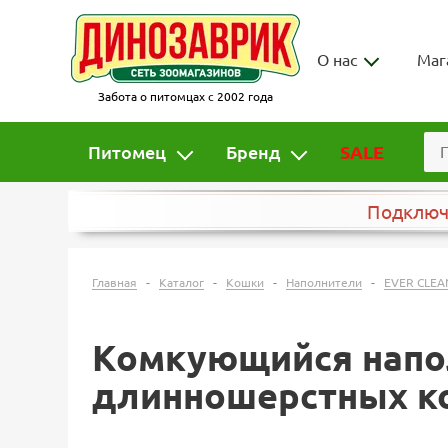
О нас
Маг
Забота о питомцах с 2002 года
Питомец
Бренд
SALE
Подклю
-
-
-
-
Главная
Каталог
Кошки
Наполнители
EVER CLEA
Комкующийся наполн
длинношерстных ко