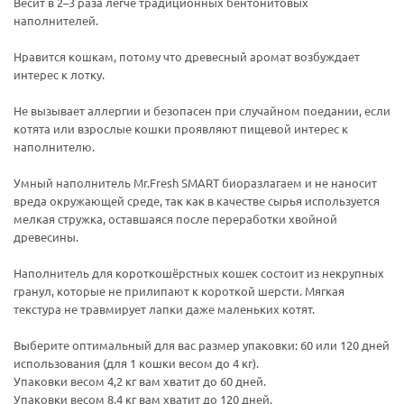
Весит в 2–3 раза легче традиционных бентонитовых
наполнителей.
Нравится кошкам, потому что древесный аромат возбуждает
интерес к лотку.
Не вызывает аллергии и безопасен при случайном поедании, если
котята или взрослые кошки проявляют пищевой интерес к
наполнителю.
Умный наполнитель Mr.Fresh SMART биоразлагаем и не наносит
вреда окружающей среде, так как в качестве сырья используется
мелкая стружка, оставшаяся после переработки хвойной
древесины.
Наполнитель для короткошёрстных кошек состоит из некрупных
гранул, которые не прилипают к короткой шерсти. Мягкая
текстура не травмирует лапки даже маленьких котят.
Выберите оптимальный для вас размер упаковки: 60 или 120 дней
использования (для 1 кошки весом до 4 кг).
Упаковки весом 4,2 кг вам хватит до 60 дней.
Упаковки весом 8,4 кг вам хватит до 120 дней.