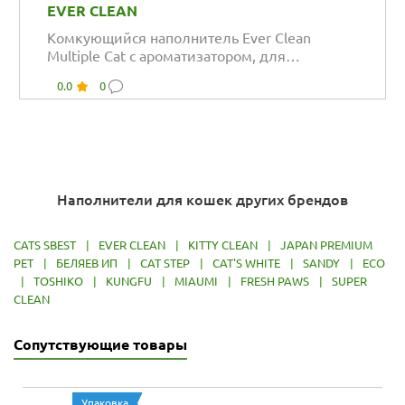
EVER CLEAN
Комкующийся наполнитель Ever Clean
Multiple Cat с ароматизатором, для
нескольких кошек
0.0
0
Наполнители для кошек других брендов
CATS SBEST
|
EVER CLEAN
|
KITTY CLEAN
|
JAPAN PREMIUM
PET
|
БЕЛЯЕВ ИП
|
CAT STEP
|
CAT'S WHITE
|
SANDY
|
ECO
|
TOSHIKO
|
KUNGFU
|
MIAUMI
|
FRESH PAWS
|
SUPER
CLEAN
Сопутствующие товары
Упаковка