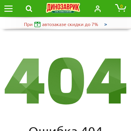
0
>
При
автозаказе
скидки до 7%