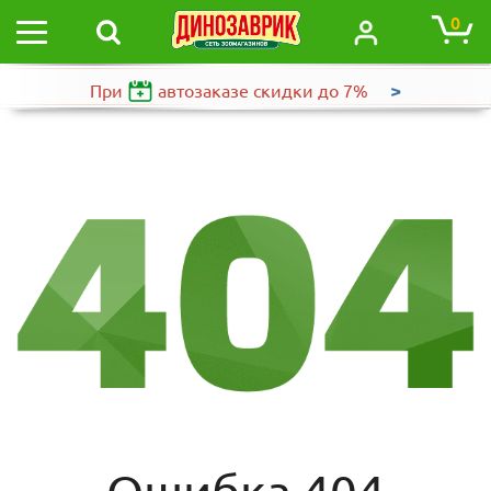
0
>
При
автозаказе
скидки до 7%