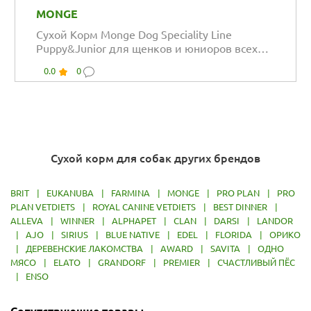
MONGE
Сухой Корм Monge Dog Speciality Line
Puppy&Junior для щенков и юниоров всех
пород из...
0.0
0
Сухой корм для собак других брендов
BRIT
|
EUKANUBA
|
FARMINA
|
MONGE
|
PRO PLAN
|
PRO
PLAN VETDIETS
|
ROYAL CANINE VETDIETS
|
BEST DINNER
|
ALLEVA
|
WINNER
|
ALPHAPET
|
CLAN
|
DARSI
|
LANDOR
|
AJO
|
SIRIUS
|
BLUE NATIVE
|
EDEL
|
FLORIDA
|
ОРИКО
|
ДЕРЕВЕНСКИЕ ЛАКОМСТВА
|
AWARD
|
SAVITA
|
ОДНО
МЯСО
|
ELATO
|
GRANDORF
|
PREMIER
|
СЧАСТЛИВЫЙ ПЁС
|
ENSO