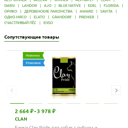
DARSI
|
LANDOR
|
AJO
|
BLUE NATIVE
|
EDEL
|
FLORIDA
|
ОРИКО
|
ДЕРЕВЕНСКИЕ ЛАКОМСТВА
|
AWARD
|
SAVITA
|
ОДНО МЯСО
|
ELATO
|
GRANDORF
|
PREMIER
|
СЧАСТЛИВЫЙ ПЁС
|
ENSO
Сопутствующие товары
Новинки
Упаковка
2 664 ₽
-
3 978 ₽
CLAN
Банки Clan Pride для собак с рубцом и