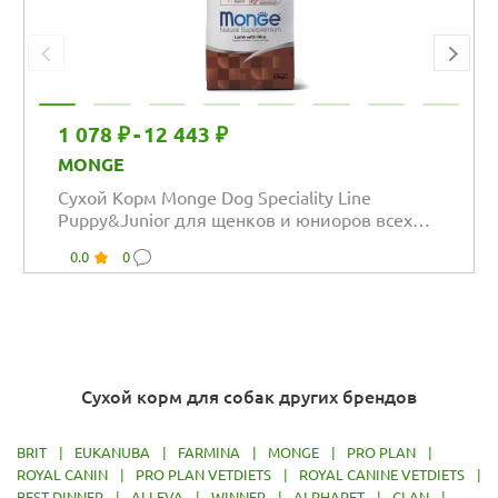
1 078 ₽
-
12 443 ₽
MONGE
Сухой Корм Monge Dog Speciality Line
Puppy&Junior для щенков и юниоров всех
пород из...
0.0
0
Сухой корм для собак других брендов
BRIT
|
EUKANUBA
|
FARMINA
|
MONGE
|
PRO PLAN
|
ROYAL CANIN
|
PRO PLAN VETDIETS
|
ROYAL CANINE VETDIETS
|
BEST DINNER
|
ALLEVA
|
WINNER
|
ALPHAPET
|
CLAN
|