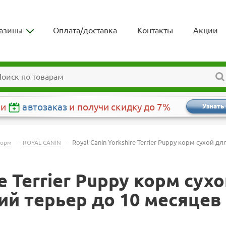
азины
Оплата/доставка
Контакты
Акции
чи
автозаказ
и получи скидку до 7%
Узнать
-
-
Royal Canin Yorkshire Terrier Puppy корм сухой
корм
ROYAL CANIN
re Terrier Puppy корм су
й терьер до 10 месяцев