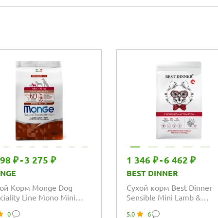
298 ₽
-
3 275 ₽
1 346 ₽
-
6 462 ₽
NGE
BEST DINNER
ой Корм Monge Dog
Сухой корм Best Dinner
ciality Line Mono Mini
Sensible Mini Lamb &
опротеиновый для
Tomatoes для взрослых
0
5.0
6
ков и беременных...
собак мелких пород,...