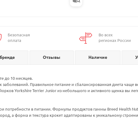
Безопасная
Во всех
оплата
регионах России
 бренде
Отзывы
Наличие
У
е до 10 месяцев.
 заболеваний. Правильное питание и сбалансированная диета чаще в
йорков Yorkshire Terrier Junior из небольшого и активного щенка вы л
 свои потребности в питании. Формулы продуктов гаммы Breed Health N
род, а форма и текстура крокет адаптированы к уникальному строени