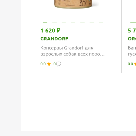
1 620 ₽
5 
GRANDORF
OR
Консервы Grandorf для
Бан
взрослых собак всех пород
гус
монопротеиновый паштет
0.0
0
0.0
из говядины