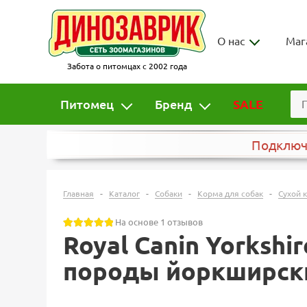
О нас
Маг
Забота о питомцах с 2002 года
Питомец
Бренд
SALE
Подклю
-
-
-
-
Главная
Каталог
Собаки
Корма для собак
Сухой 
На основе 1 отзывов
Royal Canin Yorkshi
породы йоркширски