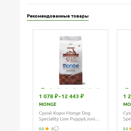
Рекомендованные товары
1 078 ₽
-
12 443 ₽
1 
MONGE
MO
Сухой Корм Monge Dog
Сух
Speciality Line Puppy&Junior
Spe
для щенков и юниоров всех
мон
0.0
0
0.0
пород из...
щен