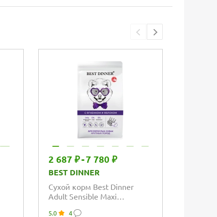
2 687 ₽
-
7 780 ₽
1 285 
BEST DINNER
BEST D
Сухой корм Best Dinner
Сухой к
Adult Sensible Maxi
Adult Se
Lamb&Apple для взрослых
Pumpkin
5.0
4
5.0
2
собак крупных...
маленьк