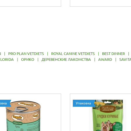
N
|
PRO PLAN VETDIETS
|
ROYAL CANINE VETDIETS
|
BEST DINNER
|
FLORIDA
|
ОРИКО
|
ДЕРЕВЕНСКИЕ ЛАКОМСТВА
|
AWARD
|
SAVIT
овка
Упаковка