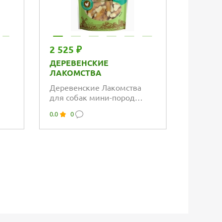
2 525 ₽
3 667 
ДЕРЕВЕНСКИЕ
ДЕРЕВ
ЛАКОМСТВА
ЛАКОМ
Деревенские Лакомства
Дереве
для собак мини-пород
для ще
е
кальциевая косточка с
рулети
0.0
0
0.0
0
курицей