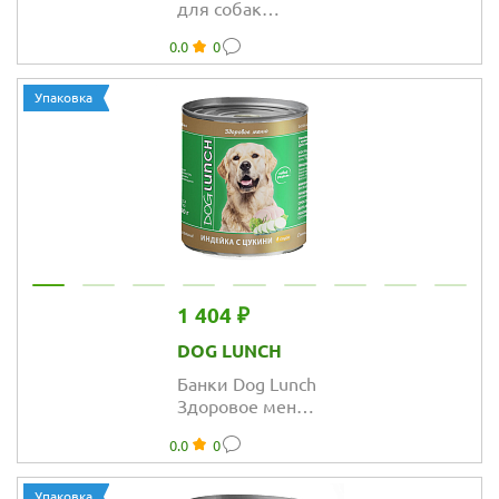
для собак
мясное ассорти в
0.0
0
желе
Упаковка
1 404 ₽
DOG LUNCH
Банки Dog Lunch
Здоровое меню
для собак с
0.0
0
индейкой и
цукини в соусе
Упаковка