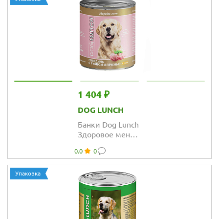
1 404 ₽
DOG LUNCH
Банки Dog Lunch
Здоровое меню
для собак с
0.0
0
говядиной и
рубцом и
печенью в соусе
Упаковка