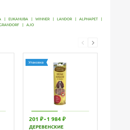
A
|
EUKANUBA
|
WINNER
|
LANDOR
|
ALPHAPET
|
GRANDORF
|
AJO
Упаковка
201 ₽
-
1 984 ₽
7 330 
ДЕРЕВЕНСКИЕ
FERPLA