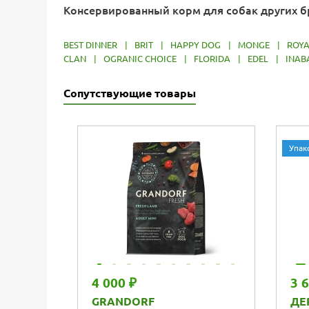
Консервированный корм для собак других 
BEST DINNER
|
BRIT
|
HAPPY DOG
|
MONGE
|
ROYA
CLAN
|
OGRANIC CHOICE
|
FLORIDA
|
EDEL
|
INAB
Сопутствующие товары
Упак
4 000 ₽
3 
GRANDORF
ДЕ