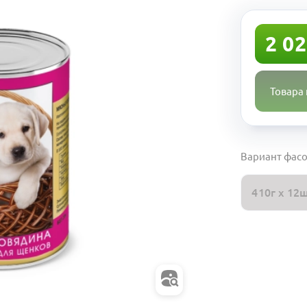
2 02
Товара 
Вариант фасо
410г х 12