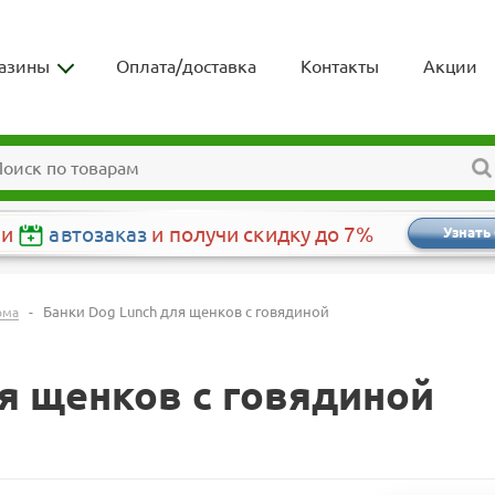
азины
Оплата/доставка
Контакты
Акции
чи
автозаказ
и получи скидку до 7%
Узнать
-
Банки Dog Lunch для щенков с говядиной
рма
я щенков с говядиной