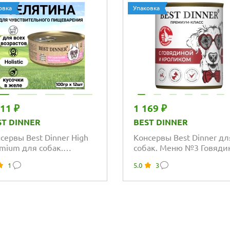
овка
Упаковка
611 ₽
1 169 ₽
ST DINNER
BEST DINNER
сервы Best Dinner High
Консервы Best Dinner дл
mium для собак.
собак. Меню №3 Говядин
уральная Телятина
кроликом
1
5.0
3