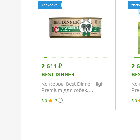
Упаковка
Упак
2 611 ₽
2 
BEST DINNER
BE
Консервы Best Dinner High
Кон
Premium для собак.
Pre
Натуральный Ягненок
Нат
5.0
3
5.0