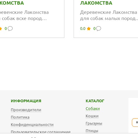
КОМСТВА
ЛАКОМСТВА
евенские Лакомства
Деревенские Лакомства
 собак всхе пород
для собак малых пород.
иные шашлычки нежные
Кроличьи уши с мясом
0
0.0
0
ягненка
ИНФОРМАЦИЯ
КАТАЛОГ
Собаки
Производители
Кошки
Политика
Грызуны
Конфиденциальности
Птицы
Пользовательское соглашение
АКВА