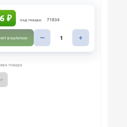
6 ₽
71834
код товара:
нет в наличии
вки товара
шт