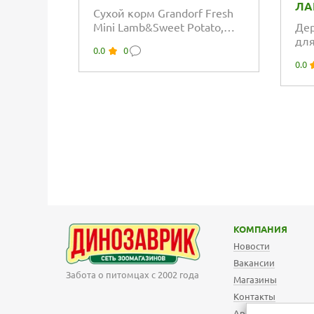
ЛА
Сухой корм Grandorf Fresh
Mini Lamb&Sweet Potato,
Дер
для собак мелких пород с...
для
0.0
0
ут
0.0
КОМПАНИЯ
Новости
Вакансии
Забота о питомцах с 2002 года
Магазины
Контакты
Арендодателям