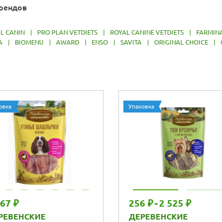
брендов
L CANIN
|
PRO PLAN VETDIETS
|
ROYAL CANINE VETDIETS
|
FARMIN
A
|
BIOMENU
|
AWARD
|
ENSO
|
SAVITA
|
ORIGINAL CHOICE
|
овка
Упаковка
667 ₽
256 ₽
-
2 525 ₽
РЕВЕНСКИЕ
ДЕРЕВЕНСКИЕ