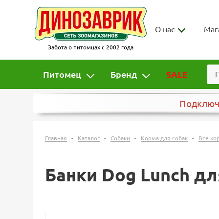
О нас
Маг
Забота о питомцах с 2002 года
Питомец
Бренд
SALE
Подклю
-
-
-
-
Главная
Каталог
Собаки
Корма для собак
Все ко
Банки Dog Lunch дл