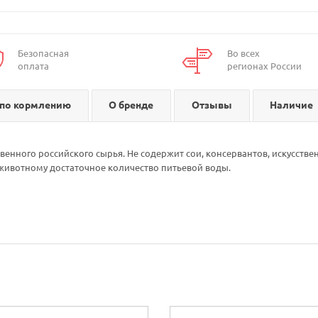
Безопасная
Во всех
оплата
регионах России
по кормлению
О бренде
Отзывы
Наличие
венного российского сырья. Не содержит сои, консервантов, искусств
ивотному достаточное количество питьевой воды.