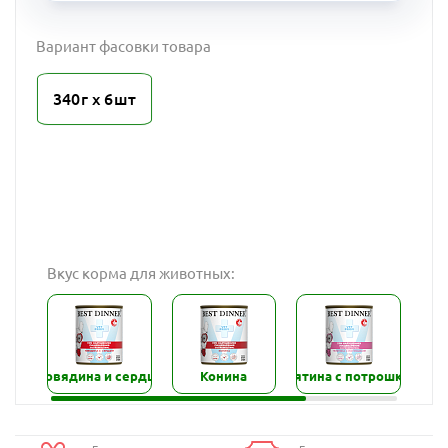
Вариант фасовки товара
340г х 6шт
Вкус корма для животных:
Говядина и сердце
Конина
Телятина с потрошками
Ягн