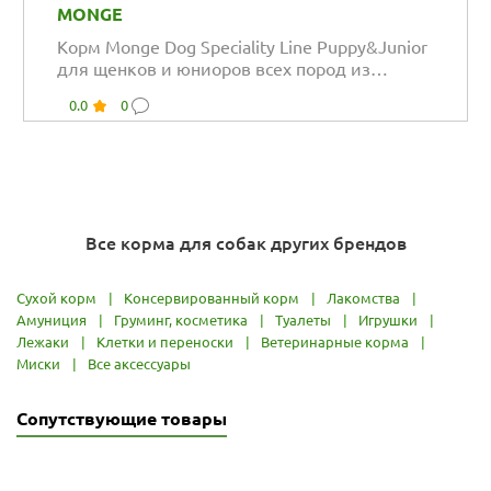
MONGE
Корм Monge Dog Speciality Line Puppy&Junior
для щенков и юниоров всех пород из
ягненка...
0.0
0
Все корма для собак других брендов
Сухой корм
|
Консервированный корм
|
Лакомства
|
Амуниция
|
Груминг, косметика
|
Туалеты
|
Игрушки
|
Лежаки
|
Клетки и переноски
|
Ветеринарные корма
|
Миски
|
Все аксессуары
Сопутствующие товары