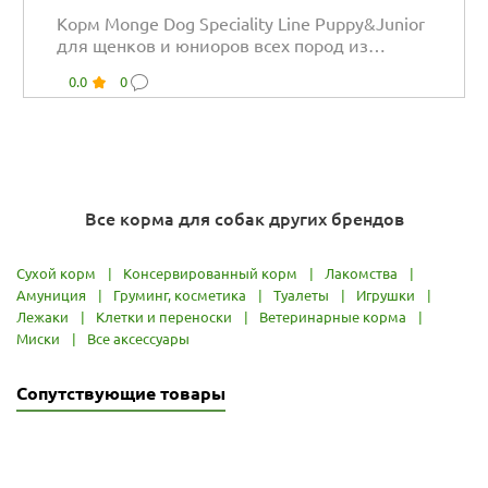
Корм Monge Dog Speciality Line Puppy&Junior
для щенков и юниоров всех пород из
ягненка...
0.0
0
Все корма для собак других брендов
Сухой корм
|
Консервированный корм
|
Лакомства
|
Амуниция
|
Груминг, косметика
|
Туалеты
|
Игрушки
|
Лежаки
|
Клетки и переноски
|
Ветеринарные корма
|
Миски
|
Все аксессуары
Сопутствующие товары