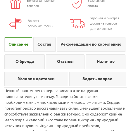
Бонусы за покупку
Безопасная
товаров
оплата
Удобная и быстрая
Во всех
доставка товаров
регионах России
для животных
Описание
Состав
Рекомендации по кормлению
О бренде
Отзывы
Наличие
Условия доставки
Задать вопрос
Нежный паштет легко переваривается не нагружая
пищеварительную систему. Говядина богата всеми
необходимыми аминокислотами и микроэлементами. Сердце
помогает быстро восстанавливать силы, уменьшает воспаления и
способствует заживлению ран животных. Оно содержит крайне
мало жира и калорий. В составе корень цикория - природный
источник инулина. Инулин – природный пребиотик,