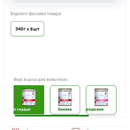
Вариант фасовки товара
340г х 6шт
Вкус корма для животных:
ядина и сердце
Телятина с потрошками
Конина
Ягнёнок и се