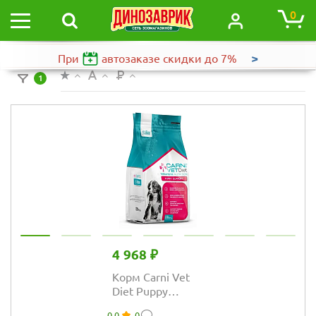
0
>
При
автозаказе
скидки до 7%
1
4 968 ₽
Корм Carni Vet
Diet Puppy
Support для
0.0
0