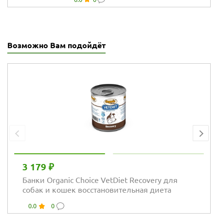
щенков с
нарушением
развития
проблемами
ЖКТ
Возможно Вам подойдёт
3 179 ₽
Банки Organic Choice VetDiet Recovery для
собак и кошек восстановительная диета
0.0
0