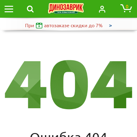
0
>
При
автозаказе
скидки до 7%