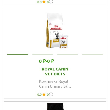
0.0
0
взрослых собак
гигантских
пород
ПРОМОПАК
0 ₽
-
0 ₽
ROYAL CANIN
VET DIETS
Комплект Royal
Canin Urinary S/O
для кошек при
0.0
0
МКБ +1 пауч
ПРОМОПАК