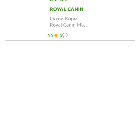
ROYAL CANIN
Сухой Корм
Royal Canin Maxi
Puppy для
0.0
0
щенков крупных
пород
ПРОМОПАК