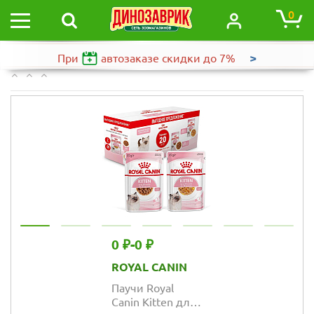
0
>
При
автозаказе
скидки до 7%
0 ₽
-
0 ₽
ROYAL CANIN
Паучи Royal
Canin Kitten для