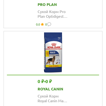
PRO PLAN
Сухой Корм Pro
Plan Optidigest
для собак
0.0
0
мелких и
карликовых
пород с
ягнёнком и
паучи в подарок
ПРОМОПАК
0 ₽
-
0 ₽
ROYAL CANIN
Сухой Корм
Royal Canin Maxi
Adult для