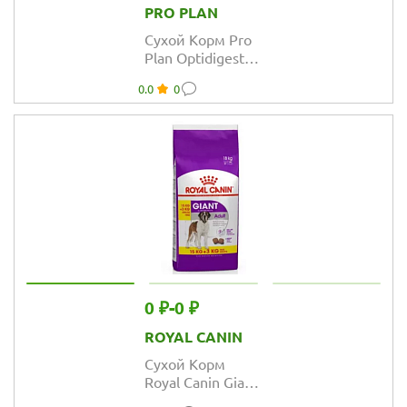
PRO PLAN
Сухой Корм Pro
Plan Optidigest
Robust для
0.0
0
взрослых собак
крупных пород
мощного
телослож.
ягненок
ПРОМОПАК
0 ₽
-
0 ₽
ROYAL CANIN
Сухой Корм
Royal Canin Giant
Adult для