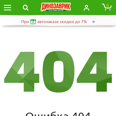
0
>
При
автозаказе
скидки до 7%