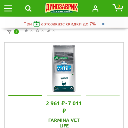
0
>
При
автозаказе
скидки до 7%
2
2 961 ₽
-
7 011
₽
FARMINA VET
LIFE