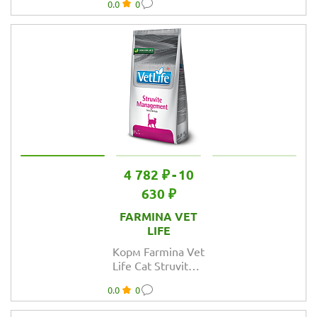
0.0
0
Obesiti для
кошек паштет
при ожирении
4 782 ₽
-
10
630 ₽
FARMINA VET
LIFE
Корм Farmina Vet
Life Cat Struvit
Management для
0.0
0
кошек при
рецидивах