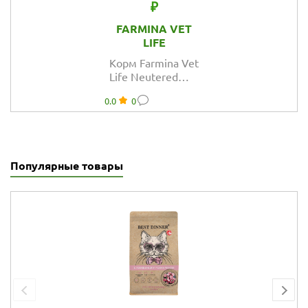
₽
FARMINA VET
LIFE
Корм Farmina Vet
Life Neutered
Male для
0.0
0
кастрированных
котов
Популярные товары