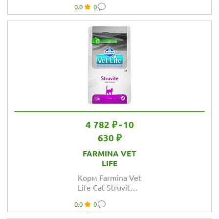
0.0
0
струвитах для
кошек
4 782 ₽
-
10
630 ₽
FARMINA VET
LIFE
Корм Farmina Vet
Life Cat Struvite
для кошек при
0.0
0
МКБ