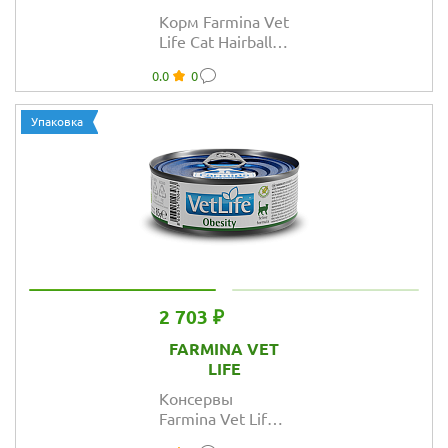
Корм Farmina Vet
Life Cat Hairball
для кошек,
0.0
0
способствующее
выведению
комочков
Упаковка
шерсти из
кишечника
2 703 ₽
FARMINA VET
LIFE
Консервы
Farmina Vet Life
Natural Diet Cat