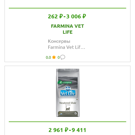
262 ₽
-
3 006 ₽
FARMINA VET
LIFE
Консервы
Farmina Vet Life
Cat Gastro-
0.0
0
Intestinal при
заболеваниях
ЖКТ для кошек
2 961 ₽
-
9 411