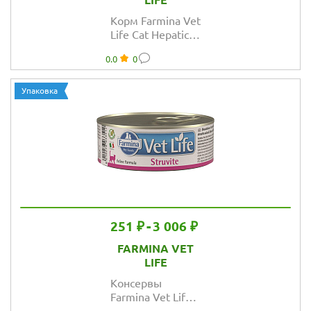
LIFE
Корм Farmina Vet
Life Cat Hepatic
для кошек при
0.0
0
ХПН
Упаковка
251 ₽
-
3 006 ₽
FARMINA VET
LIFE
Консервы
Farmina Vet Life
Cat Struvite при