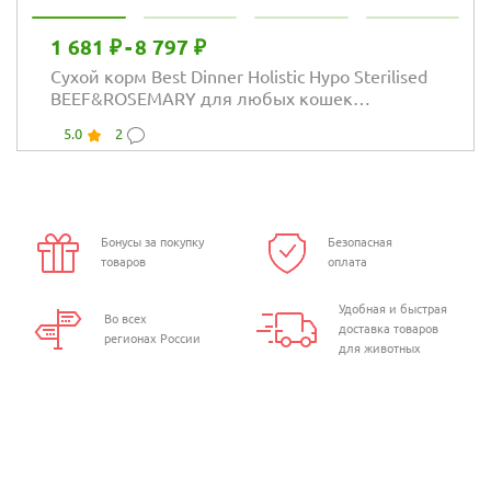
1 681 ₽
-
8 797 ₽
Сухой корм Best Dinner Holistic Hypo Sterilised
BEEF&ROSEMARY для любых кошек
гипоаллергенный, говядина и розмарин
5.0
2
Бонусы за покупку
Безопасная
товаров
оплата
Удобная и быстрая
Во всех
доставка товаров
регионах России
для животных