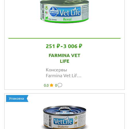
251 ₽
-
3 006 ₽
FARMINA VET
LIFE
Консервы
Farmina Vet Life
Cat Renal при
0.0
0
заболеваниях
мочевыводящих
путей для кошек
Упаковка