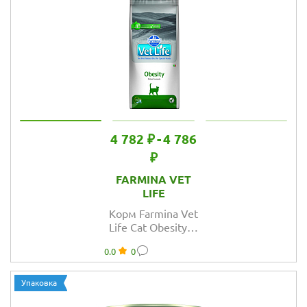
мочекаменной
болезни и
идиопатическом
цистите
4 782 ₽
-
4 786
₽
FARMINA VET
LIFE
Корм Farmina Vet
Life Cat Obesity
для кошек для
0.0
0
снижения
излишнего веса
Упаковка