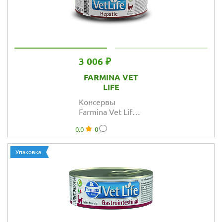
3 006 ₽
FARMINA VET
LIFE
Консервы
Farmina Vet Life
Natural Diet Cat
0.0
0
Hepatic для
кошек паштет
при
Упаковка
заболеваниях
печени