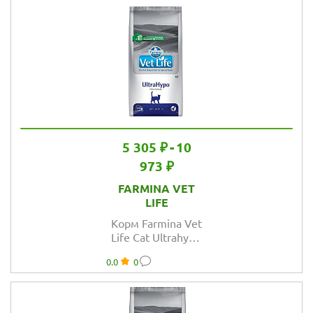
5 305 ₽
-
10
973 ₽
FARMINA VET
LIFE
Корм Farmina Vet
Life Cat Ultrahypo
для кошек при
0.0
0
аллергии