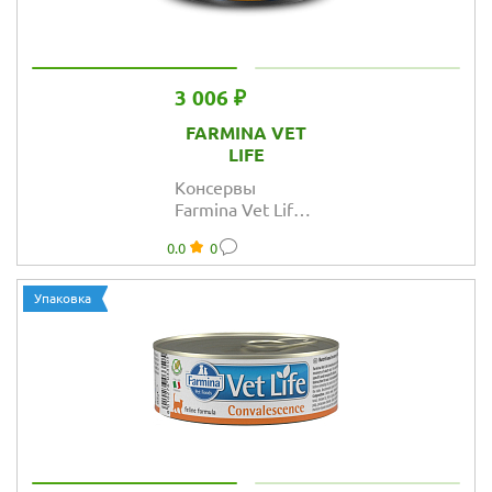
3 006 ₽
FARMINA VET
LIFE
Консервы
Farmina Vet Life
Natural Diet Cat
0.0
0
Renal паштет для
кошек при
заболеваниях
Упаковка
мочевыводящих
путей