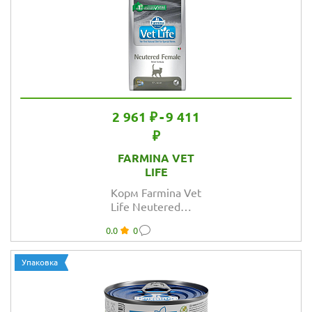
2 961 ₽
-
9 411
₽
FARMINA VET
LIFE
Корм Farmina Vet
Life Neutered
Female для
0.0
0
стерилизованных
кошек
Упаковка