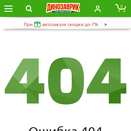
0
>
При
автозаказе
скидки до 7%