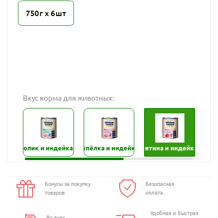
750г х 6шт
Вкус корма для животных:
Кролик и индейка
Перепёлка и индейка
Телятина и индейка
Утк
Бонусы за покупку
Безопасная
товаров
оплата
Удобная и быстрая
Во всех