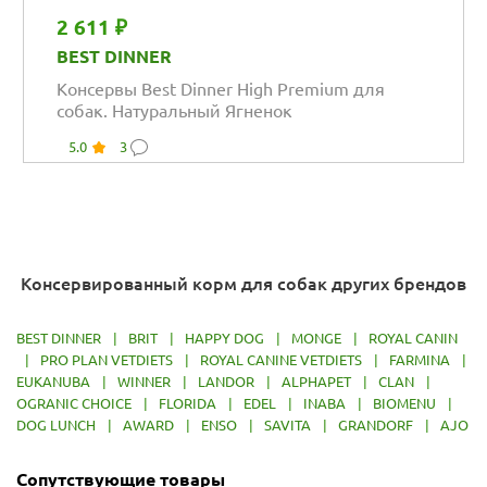
2 611 ₽
BEST DINNER
Консервы Best Dinner High Premium для
собак. Натуральный Ягненок
5.0
3
Консервированный корм для собак других брендов
BEST DINNER
|
BRIT
|
HAPPY DOG
|
MONGE
|
ROYAL CANIN
|
PRO PLAN VETDIETS
|
ROYAL CANINE VETDIETS
|
FARMINA
|
EUKANUBA
|
WINNER
|
LANDOR
|
ALPHAPET
|
CLAN
|
OGRANIC CHOICE
|
FLORIDA
|
EDEL
|
INABA
|
BIOMENU
|
DOG LUNCH
|
AWARD
|
ENSO
|
SAVITA
|
GRANDORF
|
AJO
Сопутствующие товары