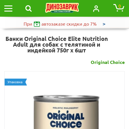
0
>
При
автозаказе
скидки до 7%
Банки Original Choice Elite Nutrition
Adult для собак с телятиной и
индейкой 750г х 6шт
Original Choice
Упаковка