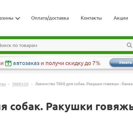
азины
Оплата/доставка
Контакты
Акции
чи
автозаказ
и получи скидку до 7%
Узнать
-
-
Лакомство Titbit для собак. Ракушки говяжьи - банка
тва
TARKY.CO
я собак. Ракушки говяжьи