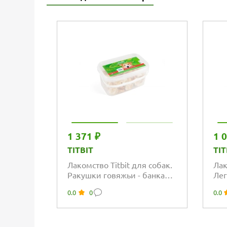
1 371 ₽
1 
TITBIT
TIT
Лакомство Titbit для собак.
Лак
Ракушки говяжьи - банка
Лег
3,3л
0.0
0
0.0