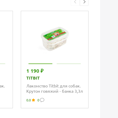
Упаковка
1 190 ₽
3 607 
TITBIT
ДЕРЕВ
ЛАКОМ
ак.
Лакомство Titbit для собак.
Крутон говяжий - банка 3,3л
Дереве
для соб
0.0
0
куриные
0.0
0
жевате