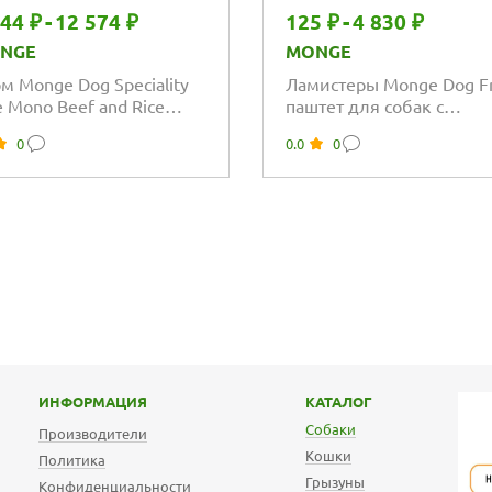
144 ₽
-
12 574 ₽
125 ₽
-
4 830 ₽
NGE
MONGE
м Monge Dog Speciality
Ламистеры Monge Dog Fr
e Mono Beef and Rice
паштет для собак с
опротеиновый для
индейкой и черникой
0
0.0
0
ослых собак...
ИНФОРМАЦИЯ
КАТАЛОГ
Собаки
Производители
Кошки
Политика
Грызуны
Конфиденциальности