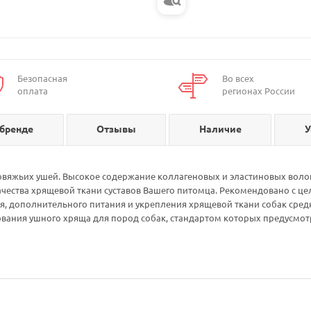
Безопасная
Во всех
оплата
регионах России
 бренде
Отзывы
Наличие
У
вяжьих ушей. Высокое содержание коллагеновых и эластиновых волок
ества хрящевой ткани суставов Вашего питомца. Рекомендовано с це
мня, дополнительного питания и укрепления хрящевой ткани собак сред
ования ушного хряща для пород собак, стандартом которых предусмо