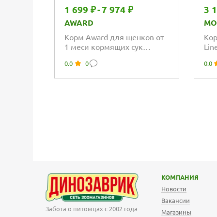
1 699 ₽
-
7 974 ₽
3 
AWARD
MO
Корм Award для щенков от
Кор
1 меси кормящих сук
Lin
средних пород с индейкой
мон
0.0
0
0.0
и курицей с...
взр
КОМПАНИЯ
Новости
Вакансии
Забота о питомцах с 2002 года
Магазины