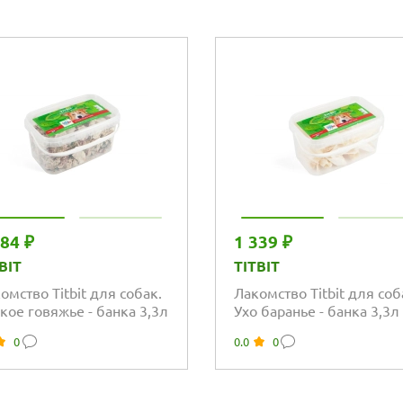
084 ₽
1 339 ₽
BIT
TITBIT
омство Titbit для собак.
Лакомство Titbit для соб
кое говяжье - банка 3,3л
Ухо баранье - банка 3,3л
0
0.0
0