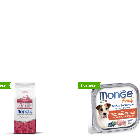
нки
Новинки