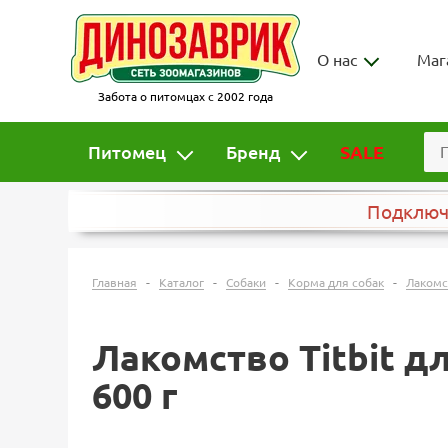
О нас
Маг
Забота о питомцах с 2002 года
Питомец
Бренд
SALE
Подклю
-
-
-
-
Главная
Каталог
Собаки
Корма для собак
Лакомс
Лакомство Titbit дл
600 г