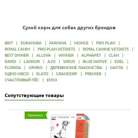
Сухой корм для собак других брендов
BRIT
|
EUKANUBA
|
FARMINA
|
MONGE
|
PRO PLAN
|
ROYAL CANIN
|
PRO PLAN VETDIETS
|
ROYAL CANINE VETDIETS
|
BEST DINNER
|
ALLEVA
|
WINNER
|
ALPHAPET
|
CLAN
|
DARSI
|
LANDOR
|
AJO
|
SIRIUS
|
BLUE NATIVE
|
EDEL
|
FLORIDA
|
ОРИКО
|
ДЕРЕВЕНСКИЕ ЛАКОМСТВА
|
SAVITA
|
ОДНО МЯСО
|
ELATO
|
GRANDORF
|
PREMIER
|
СЧАСТЛИВЫЙ ПЁС
|
ENSO
Сопутствующие товары
Новинки