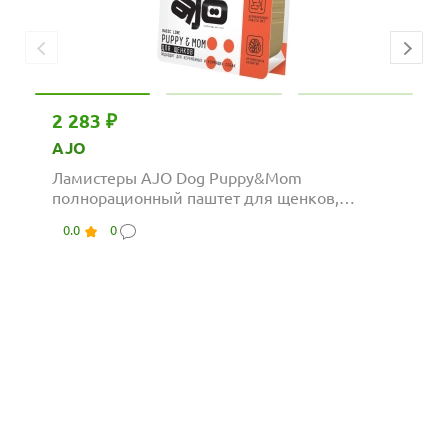
2 283 ₽
AJO
Ламистеры AJO Dog Puppy&Mom
полнорационный паштет для щенков,
беременных и кормящих...
0.0
0