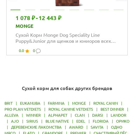
1 078 ₽
-
12 443 ₽
MONGE
Сухой Корм Monge Dog Speciality Line
Puppy&Junior для щенков и юниоров всех
пород из...
0.0
0
Сухой корм для собак других брендов
BRIT
|
EUKANUBA
|
FARMINA
|
MONGE
|
ROYAL CANIN
|
PRO PLAN VETDIETS
|
ROYAL CANINE VETDIETS
|
BEST DINNER
|
ALLEVA
|
WINNER
|
ALPHAPET
|
CLAN
|
DARSI
|
LANDOR
|
AJO
|
SIRIUS
|
BLUE NATIVE
|
EDEL
|
FLORIDA
|
ОРИКО
|
ДЕРЕВЕНСКИЕ ЛАКОМСТВА
|
AWARD
|
SAVITA
|
ОДНО
МЯСО
|
ELATO
|
GRANDORF
|
PREMIER
|
СЧАСТЛИВЫЙ ПЁС