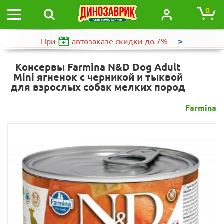
0
>
При
автозаказе
скидки до 7%
Консервы Farmina N&D Dog Adult
Mini ягненок с черникой и тыквой
для взрослых собак мелких пород
Farmina