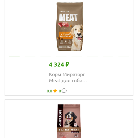
картофелем
4 324 ₽
Корм Мираторг
Meat для собак
средних и
0.0
0
крупных пород с
сочной
говядиной