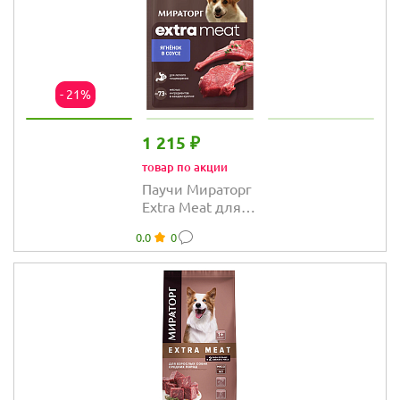
- 21%
1 215 ₽
товар по акции
Паучи Мираторг
Extra Meat для
собак с ягненком
0.0
0
в соусе