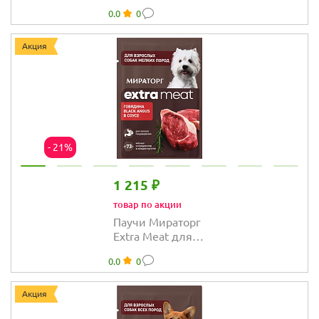
Meat для собак
0.0
0
крупных пород с
мраморной
говядиной Black
Акция
Angus
- 21%
1 215 ₽
товар по акции
Паучи Мираторг
Extra Meat для
собак мелких
0.0
0
пород с
говядиной в
соусе
Акция