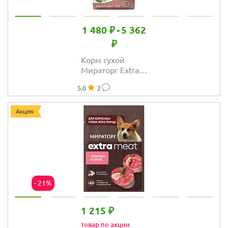
1 480 ₽
-
5 362
₽
Корм сухой
Мираторг Extra
Meat для собак
5.0
2
средних пород с
мраморной
говядиной Black
Акция
Angus
- 21%
1 215 ₽
товар по акции