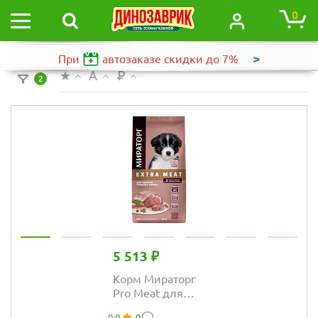
0
>
При
автозаказе
скидки до 7%
2
5 513 ₽
Корм Мираторг
Pro Meat для
щенков средних
0.0
0