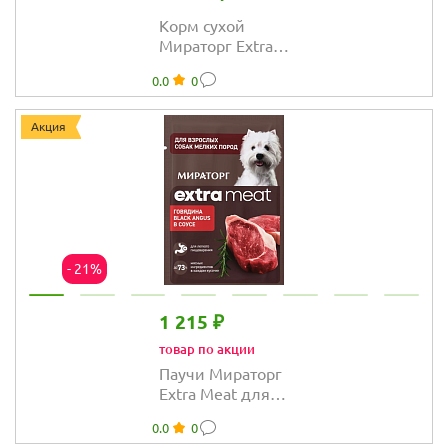
Корм сухой
Мираторг Extra
Meat для собак
0.0
0
крупных пород с
мраморной
говядиной Black
Акция
Angus
- 21%
1 215 ₽
товар по акции
Паучи Мираторг
Extra Meat для
собак мелких
0.0
0
пород с