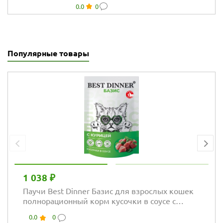
0.0
0
пород с
чувствительным
пищеварением с
куриной грудкой
Популярные товары
1 038 ₽
Паучи Best Dinner Базис для взрослых кошек
полнорационный корм кусочки в соусе с
курицей
0.0
0