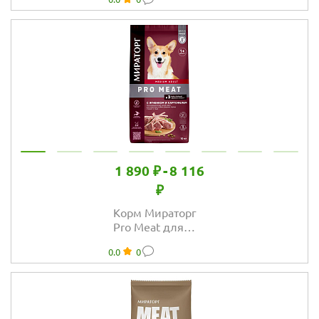
пород с нежной
телятиной
1 890 ₽
-
8 116
₽
Корм Мираторг
Pro Meat для
взрослых собак
0.0
0
средних пород с
ягнёнком и
картофелем