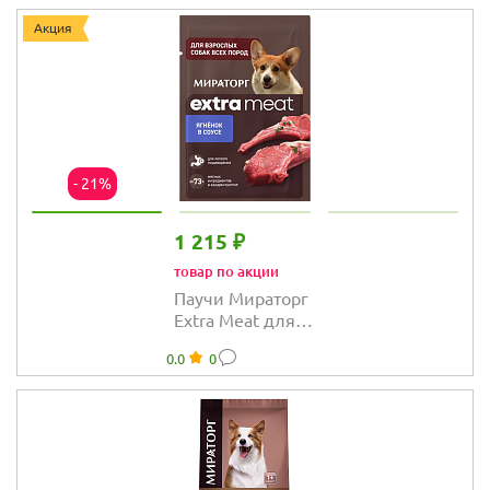
говядиной в
соусе
Акция
- 21%
1 215 ₽
товар по акции
Паучи Мираторг
Extra Meat для
собак с ягненком
0.0
0
в соусе