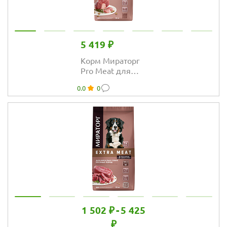
5 419 ₽
Корм Мираторг
Pro Meat для
щенков крупных
0.0
0
пород с нежной
телятиной
1 502 ₽
-
5 425
₽