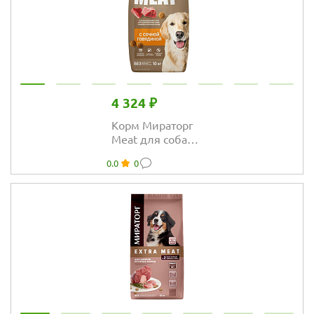
4 324 ₽
Корм Мираторг
Meat для собак
средних и
0.0
0
крупных пород с
сочной
говядиной