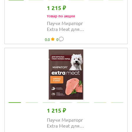
1 215 ₽
товар по акции
Паучи Мираторг
Extra Meat для
собак с
0.0
0
телятиной в
соусе
1 215 ₽
Паучи Мираторг
Extra Meat для
собак мелких