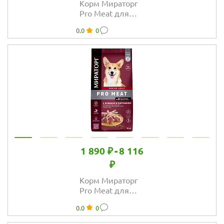
Корм Мираторг
Pro Meat для
щенков средних
0.0
0
пород с нежной
телятиной
1 890 ₽
-
8 116
₽
Корм Мираторг
Pro Meat для
взрослых собак
0.0
0
средних пород с
ягнёнком и