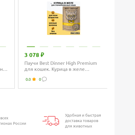
3 078 ₽
Паучи Best Dinner High Premium
на с
для кошек. Курица в желе
волокна филе грудки
0.0
0
Удобная и быстрая
 всех
доставка товаров
гионах России
для животных