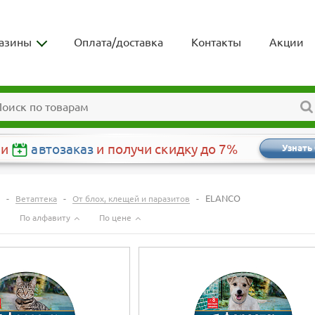
азины
Оплата/доставка
Контакты
Акции
чи
автозаказ
и получи скидку до 7%
Узнать
-
-
-
ELANCO
Ветаптека
От блох, клещей и паразитов
По алфавиту
По цене