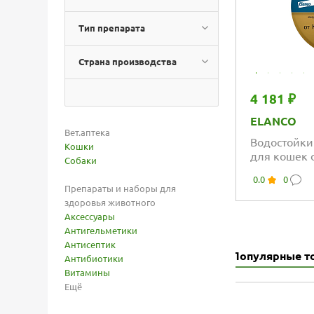
Тип препарата
Страна производства
4 181 ₽
ELANCO
Вет.аптека
Водостойки
Кошки
для кошек 
Собаки
вшей
0.0
0
Препараты и наборы для
здоровья животного
Аксессуары
Антигельметики
Антисептик
Популярные т
Антибиотики
Витамины
Ещё