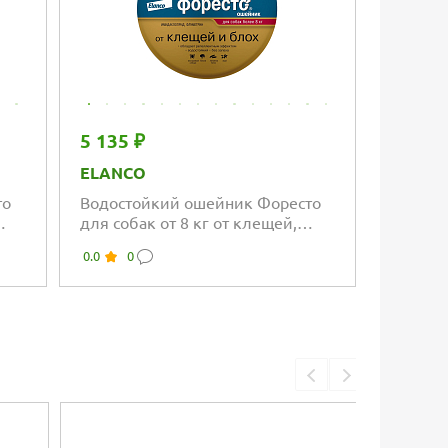
5 135 ₽
ELANCO
то
Водостойкий ошейник Форесто
для собак от 8 кг от клещей,
блох и вшей
0.0
0