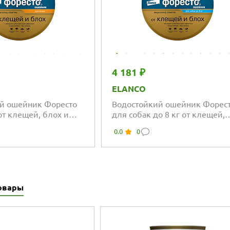
4 181 ₽
ELANCO
й ошейник Форесто
Водостойкий ошейник Форес
от клещей, блох и
для собак до 8 кг от клещей,
блох и вшей
0.0
0
овары