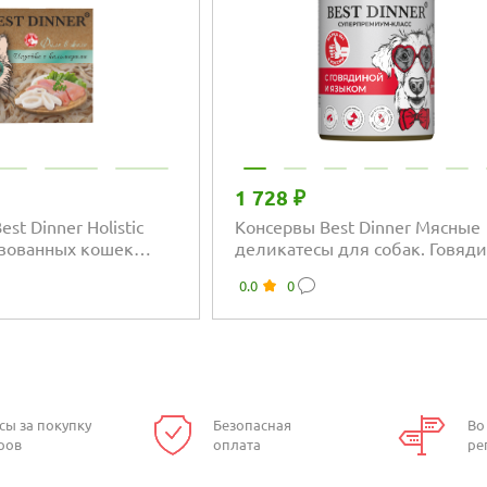
1 728 ₽
st Dinner Holistic
Консервы Best Dinner Мясные
зованных кошек
деликатесы для собак. Говяди
кна в желе с
языком
0.0
0
 кальмаром
сы за покупку
Безопасная
Во
ров
оплата
ре