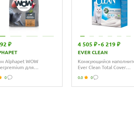
092 ₽
4 505 ₽
-
6 219 ₽
PHAPET
EVER CLEAN
м Alphapet WOW
Комкующийся наполнит
erpremium для
Ever Clean Total Cover
ослых стерилизованных
полное поглощение зап
0
0.0
0
ек и котов с индейкой