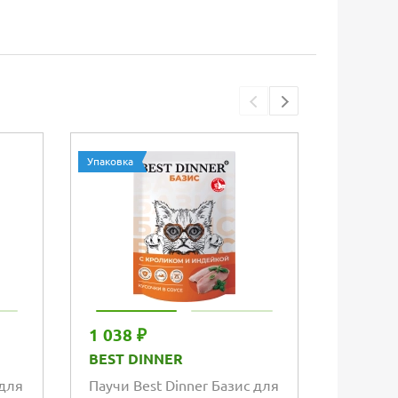
Упаковка
Упаковка
1 038 ₽
1 038 
BEST DINNER
BEST D
 для
Паучи Best Dinner Базис для
Паучи B