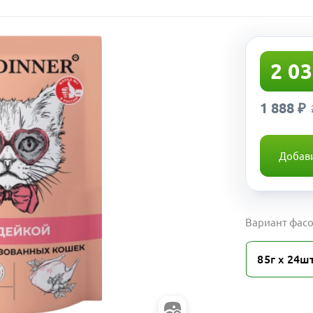
2 03
1 888 ₽
Добави
Вариант фасо
85г х 24ш