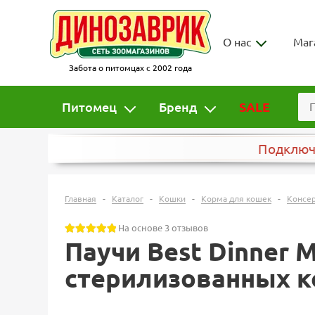
О нас
Маг
Забота о питомцах с 2002 года
Питомец
Бренд
SALE
Подклю
-
-
-
-
Главная
Каталог
Кошки
Корма для кошек
Консе
На основе 3 отзывов
Паучи Best Dinner
стерилизованных ко