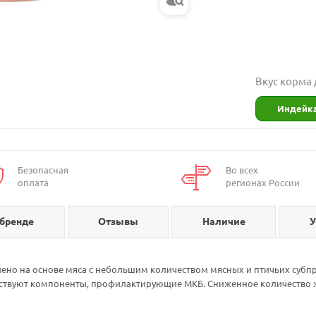
Вкус корма
Индейк
Безопасная
Во всех
оплата
регионах России
 бренде
Отзывы
Наличие
У
лено на основе мяса с небольшим количеством мясных и птичьих субпр
утствуют компоненты, профилактирующие МКБ. Сниженное количество 