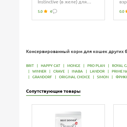
Instinctive (в желе) для
взр
котят с 4 до 12 месяцев
пол
5.0
4
0.0
кус
Консервированный корм для кошек других 
BRIT
|
HAPPY CAT
|
MONGE
|
PRO PLAN
|
ROYAL C
|
WINNER
|
CRAVE
|
INABA
|
LANDOR
|
PRIME N
|
GRANDORF
|
ORIGINAL CHOICE
|
SIMON
|
ФРИК
Сопутствующие товары