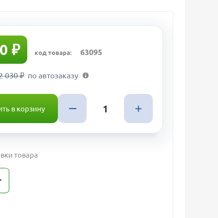
0 ₽
63095
код товара:
2 030 ₽
по автозаказу
ть в корзину
вки товара
т