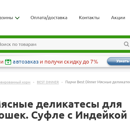
азины
Оплата/доставка
Контакты
Акции
чи
автозаказ
и получи скидку до 7%
Узнать
-
-
Паучи Best Dinner Мясные деликат
рвированный корм
BEST DINNER
 Мясные деликатесы для
шек. Суфле с Индейкой 