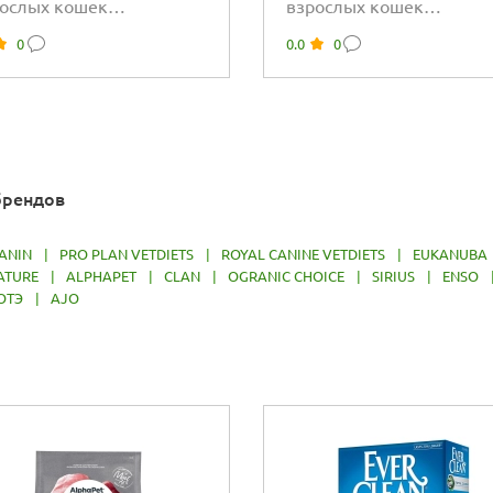
ослых кошек
взрослых кошек
норационный корм
полнорационный корм
0
0.0
0
очки в соусе с...
кусочки в соусе с...
брендов
ANIN
|
PRO PLAN VETDIETS
|
ROYAL CANINE VETDIETS
|
EUKANUBA
ATURE
|
ALPHAPET
|
CLAN
|
OGRANIC CHOICE
|
SIRIUS
|
ENSO
ОТЭ
|
AJO