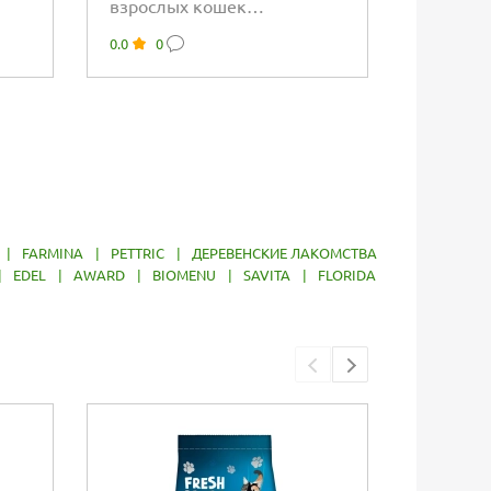
взрослых кошек
взросл
полнорационный корм
полнор
0.0
0
0.0
0
кусочки в соусе с...
кусочки 
|
FARMINA
|
PETTRIC
|
ДЕРЕВЕНСКИЕ ЛАКОМСТВА
|
EDEL
|
AWARD
|
BIOMENU
|
SAVITA
|
FLORIDA
Упаковка