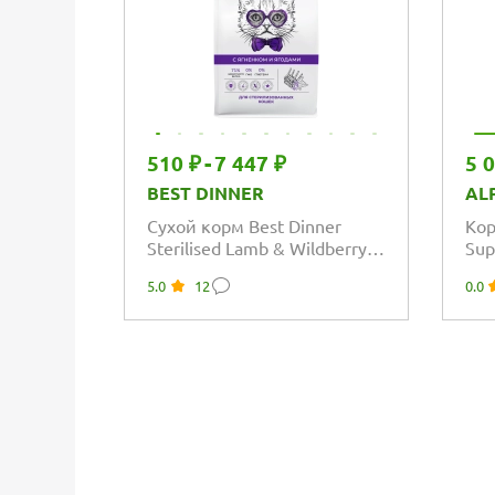
510 ₽
-
7 447 ₽
5 
BEST DINNER
AL
Сухой корм Best Dinner
Кор
Sterilised Lamb & Wildberry
Sup
для стерилизованных
взр
5.0
12
0.0
кошек всех...
кош
и...