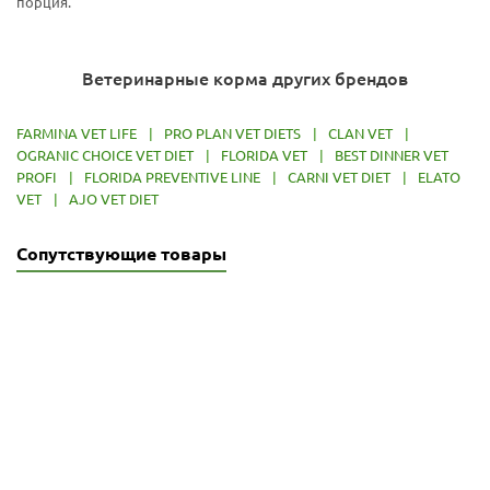
порция.
Ветеринарные корма других брендов
FARMINA VET LIFE
|
PRO PLAN VET DIETS
|
CLAN VET
|
OGRANIC CHOICE VET DIET
|
FLORIDA VET
|
BEST DINNER VET
PROFI
|
FLORIDA PREVENTIVE LINE
|
CARNI VET DIET
|
ELATO
VET
|
AJO VET DIET
Сопутствующие товары