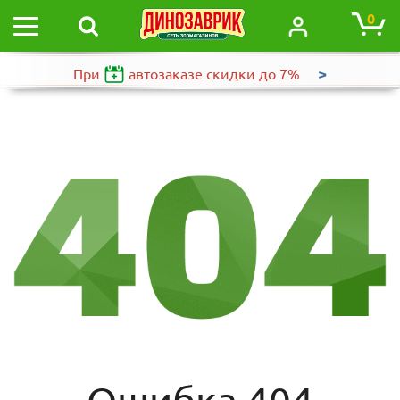
0
>
При
автозаказе
скидки до 7%