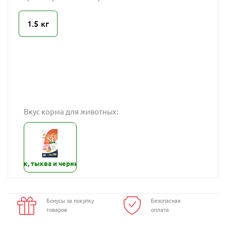
1.5 кг
Вкус корма для животных:
гнёнок, тыква и черника
Бонусы за покупку
Безопасная
товаров
оплата