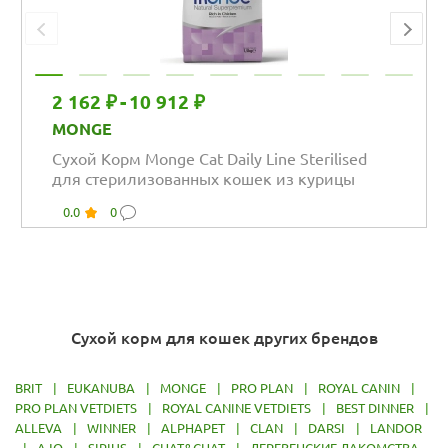
2 162 ₽
-
10 912 ₽
MONGE
Сухой Корм Monge Cat Daily Line Sterilised
для стерилизованных кошек из курицы
0.0
0
Сухой корм для кошек других брендов
BRIT
|
EUKANUBA
|
MONGE
|
PRO PLAN
|
ROYAL CANIN
|
PRO PLAN VETDIETS
|
ROYAL CANINE VETDIETS
|
BEST DINNER
|
ALLEVA
|
WINNER
|
ALPHAPET
|
CLAN
|
DARSI
|
LANDOR
|
AJO
|
SIRIUS
|
CHAT&CHAT
|
ДЕРЕВЕНСКИЕ ЛАКОМСТВА