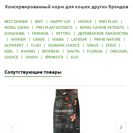
Консервированный корм для кошек других брендов
BEST DINNER
|
BRIT
|
HAPPY CAT
|
MONGE
|
PRO PLAN
|
ROYAL CANIN
|
PRO PLAN VETDIETS
|
ROYAL CANINE VETDIETS
|
EUKANUBA
|
FARMINA
|
PETTRIC
|
ДЕРЕВЕНСКИЕ ЛАКОМСТВА
|
WINNER
|
CRAVE
|
INABA
|
LANDOR
|
PRIME NATURE
|
ALPHAPET
|
CLAN
|
OGRANIC CHOICE
|
SIRIUS
|
ENSO
|
EDEL
|
AWARD
|
BIOMENU
|
SAVITA
|
FLORIDA
|
ORIGINAL
CHOICE
|
SIMON
|
ФРИКОТЭ
|
AJO
Сопутствующие товары