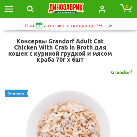
0
>
При
автозаказе
скидки до 7%
Консервы Grandorf Adult Cat
Chicken With Crab In Broth для
кошек с куриной грудкой и мясом
краба 70г х 6шт
Grandorf
Упаковка