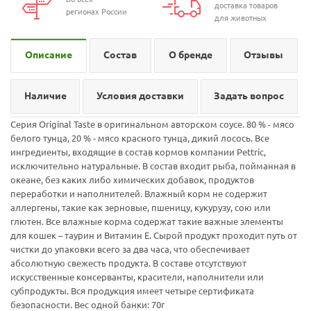
доставка товаров
регионах России
для животных
Описание
Состав
О бренде
Отзывы
Наличие
Условия доставки
Задать вопрос
Серия Original Taste в оригинальном авторском соусе. 80 % - мясо
белого тунца, 20 % - мясо красного тунца, дикий лосось. Все
ингредиенты, входящие в состав кормов компании Pettric,
исключительно натуральные. В состав входит рыба, пойманная в
океане, без каких либо химических добавок, продуктов
переработки и наполнителей. Влажный корм не содержит
аллергены, такие как зерновые, пшеницу, кукурузу, сою или
глютен. Все влажные корма содержат такие важные элементы
для кошек – таурин и Витамин Е. Сырой продукт проходит путь от
чистки до упаковки всего за два часа, что обеспечивает
абсолютную свежесть продукта. В составе отсутствуют
искусственные консерванты, красители, наполнители или
субпродукты. Вся продукция имеет четыре сертификата
безопасности. Вес одной банки: 70г