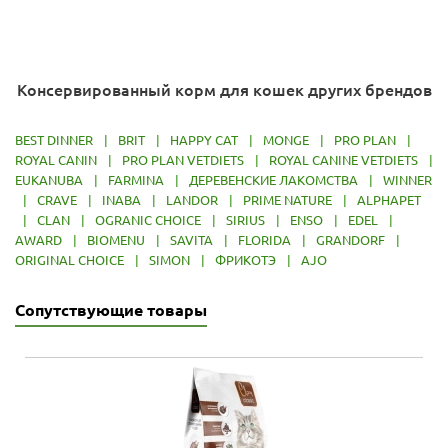
Консервированный корм для кошек других брендов
BEST DINNER
|
BRIT
|
HAPPY CAT
|
MONGE
|
PRO PLAN
|
ROYAL CANIN
|
PRO PLAN VETDIETS
|
ROYAL CANINE VETDIETS
|
EUKANUBA
|
FARMINA
|
ДЕРЕВЕНСКИЕ ЛАКОМСТВА
|
WINNER
|
CRAVE
|
INABA
|
LANDOR
|
PRIME NATURE
|
ALPHAPET
|
CLAN
|
OGRANIC CHOICE
|
SIRIUS
|
ENSO
|
EDEL
|
AWARD
|
BIOMENU
|
SAVITA
|
FLORIDA
|
GRANDORF
|
ORIGINAL CHOICE
|
SIMON
|
ФРИКОТЭ
|
AJO
Сопутствующие товары