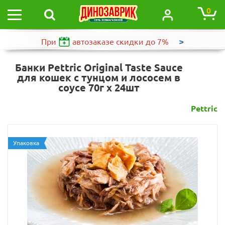
0
>
При
автозаказе
скидки до 7%
Банки Pettric Original Taste Sauce
для кошек с тунцом и лососем в
соусе 70г х 24шт
Pettric
Упаковка