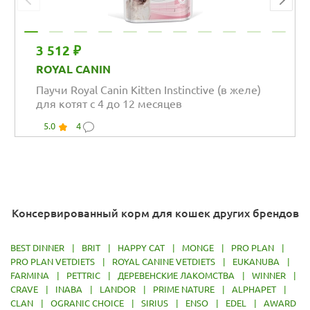
3 512 ₽
ROYAL CANIN
Паучи Royal Canin Kitten Instinctive (в желе)
для котят с 4 до 12 месяцев
5.0
4
Консервированный корм для кошек других брендов
BEST DINNER
|
BRIT
|
HAPPY CAT
|
MONGE
|
PRO PLAN
|
PRO PLAN VETDIETS
|
ROYAL CANINE VETDIETS
|
EUKANUBA
|
FARMINA
|
PETTRIC
|
ДЕРЕВЕНСКИЕ ЛАКОМСТВА
|
WINNER
|
CRAVE
|
INABA
|
LANDOR
|
PRIME NATURE
|
ALPHAPET
|
CLAN
|
OGRANIC CHOICE
|
SIRIUS
|
ENSO
|
EDEL
|
AWARD