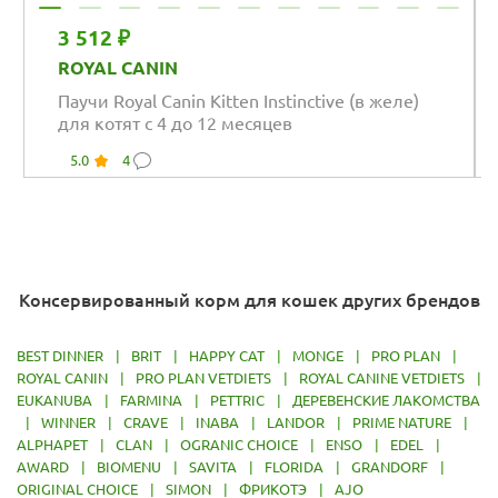
3 512 ₽
ROYAL CANIN
Паучи Royal Canin Kitten Instinctive (в желе)
для котят с 4 до 12 месяцев
5.0
4
Консервированный корм для кошек других брендов
BEST DINNER
|
BRIT
|
HAPPY CAT
|
MONGE
|
PRO PLAN
|
ROYAL CANIN
|
PRO PLAN VETDIETS
|
ROYAL CANINE VETDIETS
|
EUKANUBA
|
FARMINA
|
PETTRIC
|
ДЕРЕВЕНСКИЕ ЛАКОМСТВА
|
WINNER
|
CRAVE
|
INABA
|
LANDOR
|
PRIME NATURE
|
ALPHAPET
|
CLAN
|
OGRANIC CHOICE
|
ENSO
|
EDEL
|
AWARD
|
BIOMENU
|
SAVITA
|
FLORIDA
|
GRANDORF
|
ORIGINAL CHOICE
|
SIMON
|
ФРИКОТЭ
|
AJO