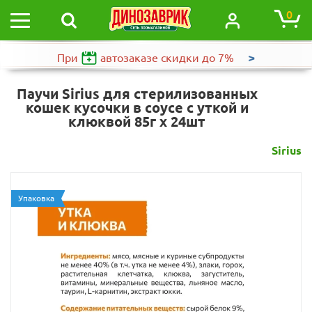
0
>
При
автозаказе
скидки до 7%
Паучи Sirius для стерилизованных
кошек кусочки в соусе с уткой и
клюквой 85г х 24шт
Sirius
Упаковка