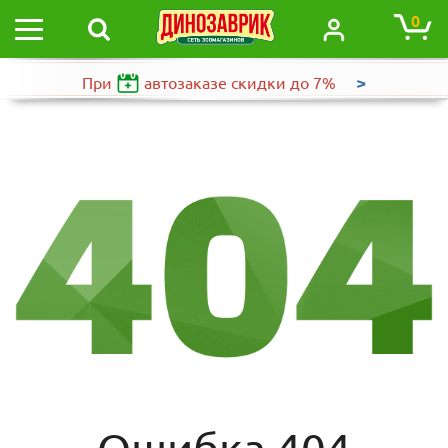
0
>
При
автозаказе
скидки до 7%