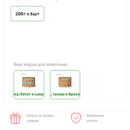
200г х 6шт
Вкус корма для животных:
овядина, батат и капуста
Ягнёнок, тыква и брокколи
Бонусы за покупку
Безопасная
товаров
оплата