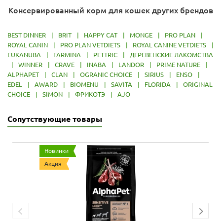
Консервированный корм для кошек других брендов
BEST DINNER
|
BRIT
|
HAPPY CAT
|
MONGE
|
PRO PLAN
|
ROYAL CANIN
|
PRO PLAN VETDIETS
|
ROYAL CANINE VETDIETS
|
EUKANUBA
|
FARMINA
|
PETTRIC
|
ДЕРЕВЕНСКИЕ ЛАКОМСТВА
|
WINNER
|
CRAVE
|
INABA
|
LANDOR
|
PRIME NATURE
|
ALPHAPET
|
CLAN
|
OGRANIC CHOICE
|
SIRIUS
|
ENSO
|
EDEL
|
AWARD
|
BIOMENU
|
SAVITA
|
FLORIDA
|
ORIGINAL
CHOICE
|
SIMON
|
ФРИКОТЭ
|
AJO
Сопутствующие товары
Новинки
Акция