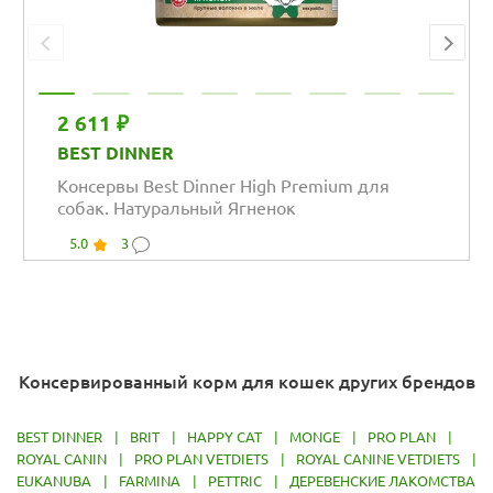
2 611 ₽
BEST DINNER
Консервы Best Dinner High Premium для
собак. Натуральный Ягненок
5.0
3
Консервированный корм для кошек других брендов
BEST DINNER
|
BRIT
|
HAPPY CAT
|
MONGE
|
PRO PLAN
|
ROYAL CANIN
|
PRO PLAN VETDIETS
|
ROYAL CANINE VETDIETS
|
EUKANUBA
|
FARMINA
|
PETTRIC
|
ДЕРЕВЕНСКИЕ ЛАКОМСТВА