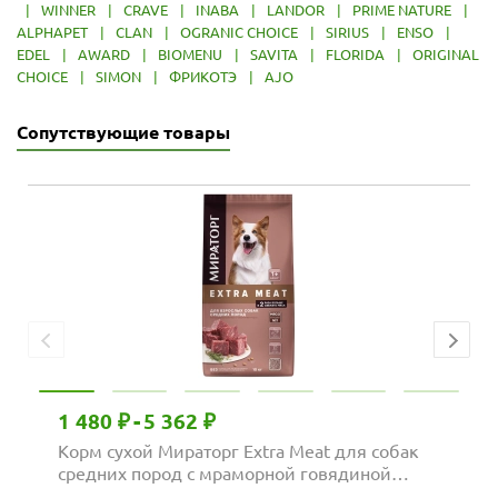
|
WINNER
|
CRAVE
|
INABA
|
LANDOR
|
PRIME NATURE
|
ALPHAPET
|
CLAN
|
OGRANIC CHOICE
|
SIRIUS
|
ENSO
|
EDEL
|
AWARD
|
BIOMENU
|
SAVITA
|
FLORIDA
|
ORIGINAL
CHOICE
|
SIMON
|
ФРИКОТЭ
|
AJO
Сопутствующие товары
1 480 ₽
-
5 362 ₽
Корм сухой Мираторг Extra Meat для собак
средних пород с мраморной говядиной
Black...